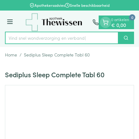
Dia 1 van 1
Ga naar de inhoud
Apothekersadvies
Snelle beschikbaarheid
0
0 artikelen
Menu
€ 0,00
Vind snel wondverzorging e
Zoek
Product, merk, categorie...
Home
/
Sediplus Sleep Complete Tabl 60
Sediplus Sleep Complete Tabl 60