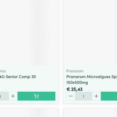
rma
Pranarom
4G Senior Comp 30
Pranarom Microalgues Spir
150x500mg
€ 25,43
Aantal