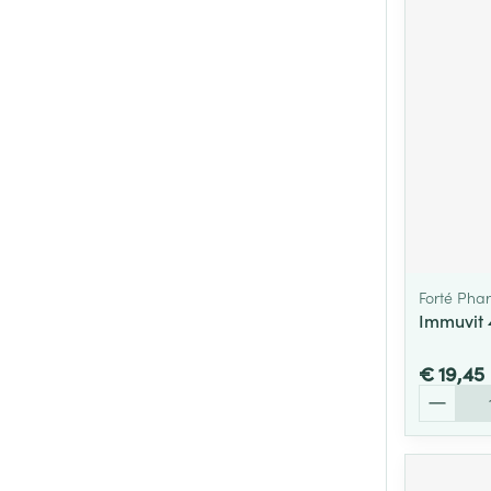
Forté Pha
Immuvit 
€ 19,45
Aantal