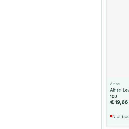
Altisa
Altisa L
100
€ 19,66
Niet be