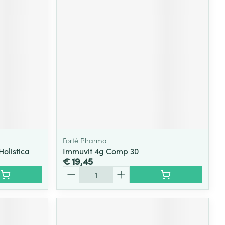
rende
Parfums en
geurproducten
Forté Pharma
Holistica
Immuvit 4g Comp 30
€ 19,45
CBD
Aantal