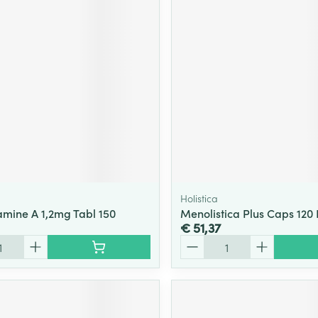
ging
Supplementen
Insectenwe
Mondmaskers
middelen
ssen
 -
id
d
Holistica
tamine A 1,2mg Tabl 150
Menolistica Plus Caps 120 
€ 51,37
Zelfbruiner
Scheren
Aantal