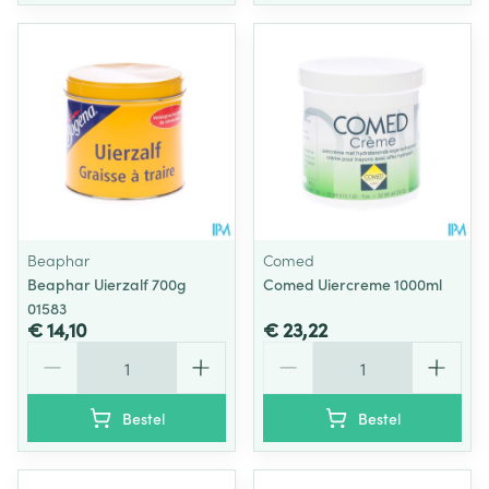
Beaphar
Comed
Beaphar Uierzalf 700g
Comed Uiercreme 1000ml
01583
€ 14,10
€ 23,22
Aantal
Aantal
Bestel
Bestel