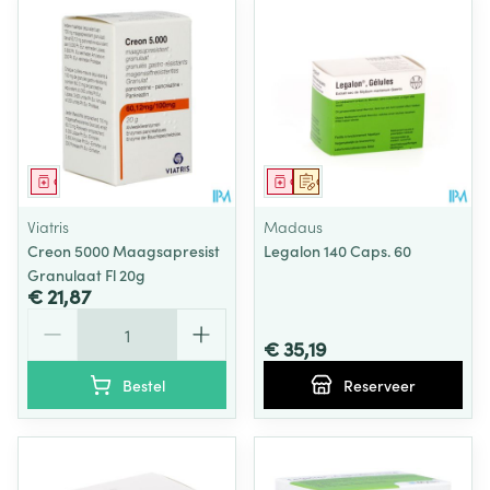
Geneesmiddel
Geneesmiddel
Op voorschrift
Viatris
Madaus
Creon 5000 Maagsapresist
Legalon 140 Caps. 60
Granulaat Fl 20g
€ 21,87
Aantal
€ 35,19
Bestel
Reserveer