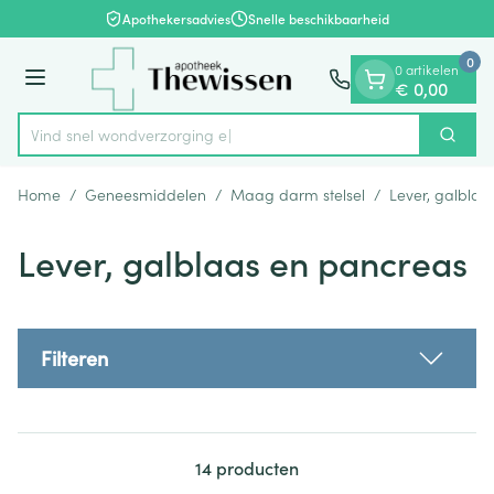
Dia 1 van 1
Ga naar de inhoud
Apothekersadvies
Snelle beschikbaarheid
0
0 artikelen
Menu
€ 0,00
Vind snel wo
Zoek
Product, merk, categorie...
Home
/
Geneesmiddelen
/
Maag darm stelsel
/
Lever, galblaa
Lever, galblaas en pancreas
Filteren
14
producten