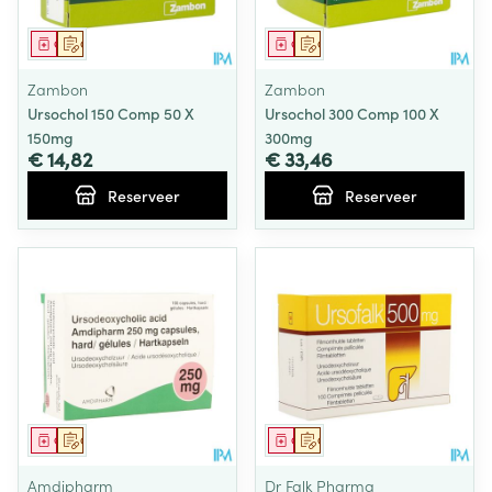
Geneesmiddel
Op voorschrift
Geneesmiddel
Op voorschrift
Zambon
Zambon
Ursochol 150 Comp 50 X
Ursochol 300 Comp 100 X
150mg
300mg
€ 14,82
€ 33,46
Reserveer
Reserveer
Geneesmiddel
Op voorschrift
Geneesmiddel
Op voorschrift
Amdipharm
Dr Falk Pharma