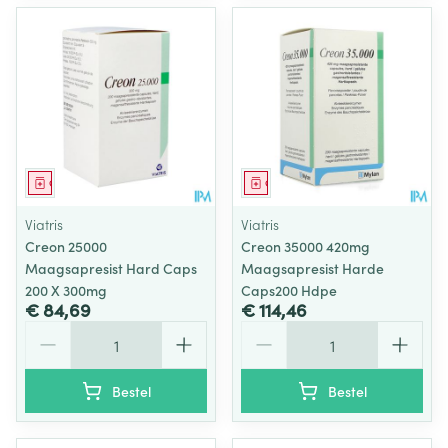
Geneesmiddel
Geneesmiddel
Viatris
Viatris
Creon 25000
Creon 35000 420mg
Maagsapresist Hard Caps
Maagsapresist Harde
200 X 300mg
Caps200 Hdpe
€ 84,69
€ 114,46
Aantal
Aantal
Bestel
Bestel