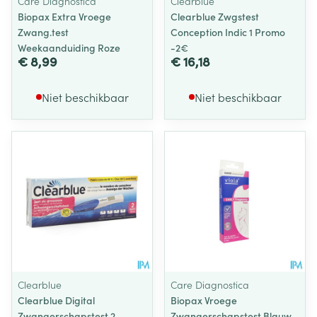
Care Diagnostica
Clearblue
Biopax Extra Vroege
Clearblue Zwgstest
Zwang.test
Conception Indic 1 Promo
Weekaanduiding Roze
-2€
€ 8,99
€ 16,18
Niet beschikbaar
Niet beschikbaar
Clearblue
Care Diagnostica
Clearblue Digital
Biopax Vroege
Zwangerschapstest 2
Zwangerschapstest Blauw