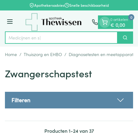
Dia 1 van 1
Ga naar de inhoud
Apothekersadvies
Snelle beschikbaarheid
0
0 artikelen
Menu
€ 0,00
Zoek
Product, merk, categorie...
Home
/
Thuiszorg en EHBO
/
Diagnosetesten en meetapparatuu
Zwangerschapstest
Filteren
Producten
1
-
24
van
37