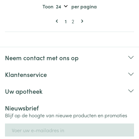
Toon
per pagina
Pagina's
U lees momenteel pagina
Pagina
1
2
Neem contact met ons op
Klantenservice
Uw apotheek
Nieuwsbrief
Blijf op de hoogte van nieuwe producten en promoties
E-mail adres