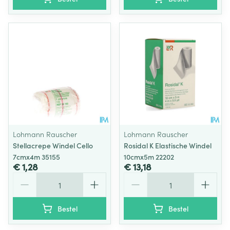
Lohmann Rauscher
Lohmann Rauscher
Stellacrepe Windel Cello
Rosidal K Elastische Windel
7cmx4m 35155
10cmx5m 22202
€ 1,28
€ 13,18
Aantal
Aantal
Bestel
Bestel