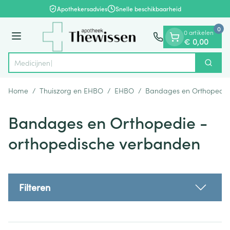
Dia 1 van 1
Ga naar de inhoud
Apothekersadvies
Snelle beschikbaarheid
0
0 artikelen
Menu
€ 0,00
Zoek
Product, merk, categorie...
Home
/
Thuiszorg en EHBO
/
EHBO
/
Bandages en Orthopedie
Bandages en Orthopedie -
orthopedische verbanden
Filteren