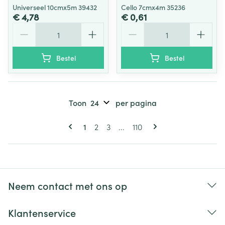
Universeel 10cmx5m 39432
Cello 7cmx4m 35236
€ 4,78
€ 0,61
Aantal
Aantal
Bestel
Bestel
Toon
per pagina
Pagina's
U lees momenteel pagina
Pagina
Pagina
Pagina
1
2
3
...
110
Neem contact met ons op
Klantenservice