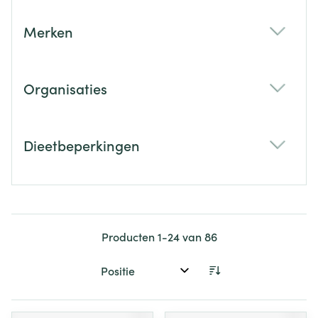
Merken
filter
Organisaties
filter
Dieetbeperkingen
filter
Producten
1
-
24
van
86
Sorteer op: