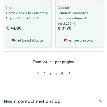
Lierac
Caudalie
Lierac Body Slim Concentre
Caudalie Vinosculpt
Cryoactif Tube 150ml
Lichaambalsem Lift
Verst.250ml
€ 44,90
€ 31,70
Niet beschikbaar
Niet beschikbaar
Toon
per pagina
Pagina's
U lees momenteel pagina
Pagina
Pagina
Pagina
1
2
3
4
Neem contact met ons op