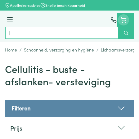
Ga naar de inhoud
Apothekersadvies
Snelle beschikbaarheid
Menu
Zoek
Product, merk, categorie...
Home
/
Schoonheid, verzorging en hygiëne
/
Lichaamsverzorgi
Cellulitis - buste -
afslanken- versteviging
Filteren
Doorgaan naar productlijst
Prijs
filter