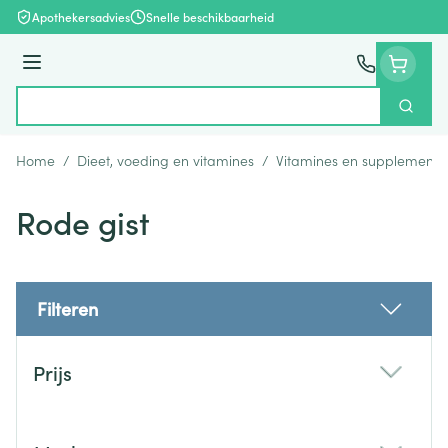
Ga naar de inhoud
Apothekersadvies
Snelle beschikbaarheid
Menu
Zoek
Product, merk, categorie...
Home
/
Dieet, voeding en vitamines
/
Vitamines en supplemente
Rode gist
Filteren
Doorgaan naar productlijst
Prijs
filter