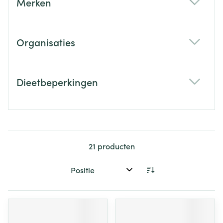
Merken
filter
Organisaties
filter
Dieetbeperkingen
filter
21
producten
Sorteer op: