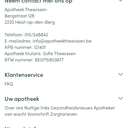
Neem contact met ons op
Apotheek Thewissen
Bergstraat 128
2220
Heist-op-den-Berg
Telefoon:
015/248842
E-mailadres:
info@
apotheekthewissen.be
APB nummer:
121401
Apotheek titularis:
Sofie Thewissen
BTW nummer:
BE0715803877
Klantenservice
FAQ
Uw apotheek
Over ons
Nuttige links
Gezondheidsnieuws
Apotheker
van wacht
Voorschrift
Zorgtarieven