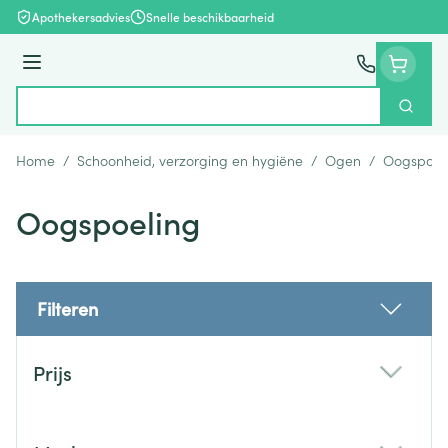
Ga naar de inhoud
Apothekersadvies
Snelle beschikbaarheid
Menu
Zoek
Product, merk, categorie...
Home
/
Schoonheid, verzorging en hygiëne
/
Ogen
/
Oogspoel
Oogspoeling
Filteren
Doorgaan naar productlijst
Prijs
filter