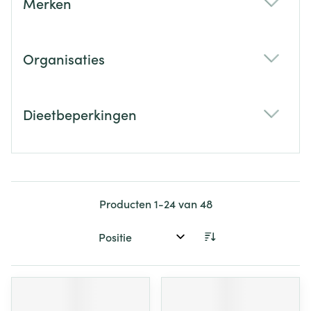
Merken
filter
Organisaties
filter
Dieetbeperkingen
filter
Producten
1
-
24
van
48
Sorteer op: