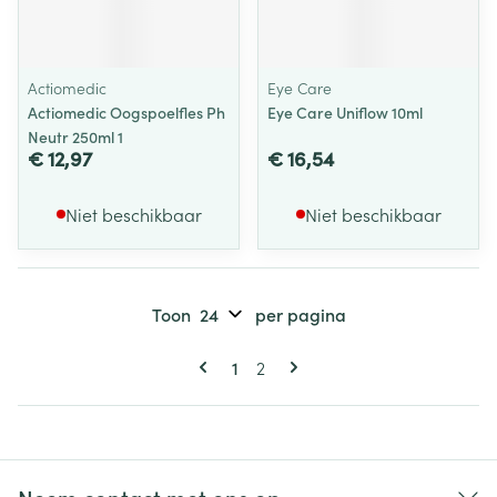
Actiomedic
Eye Care
Actiomedic Oogspoelfles Ph
Eye Care Uniflow 10ml
Neutr 250ml 1
€ 12,97
€ 16,54
Niet beschikbaar
Niet beschikbaar
Toon
per pagina
Pagina's
U lees momenteel pagina
Pagina
1
2