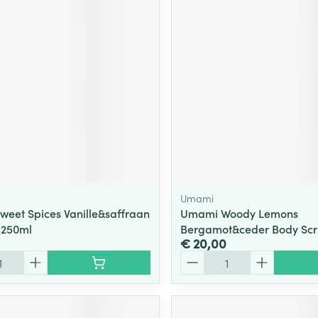
ging
Supplementen
Insectenwe
Mondmaskers
middelen
ssen
 -
id
d
Umami
eet Spices Vanille&saffraan
Umami Woody Lemons
.250ml
Bergamot&ceder Body Scr
Zelfbruiner
Scheren
€ 20,00
Aantal