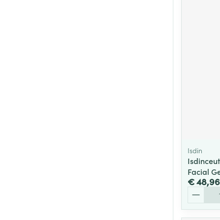
Isdin
Isdinceut
Facial G
€ 48,96
Aantal