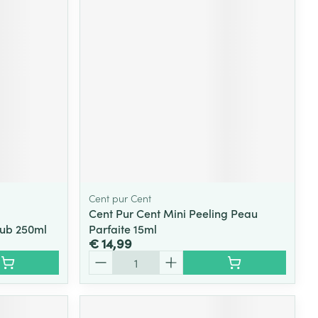
rende
Parfums en
geurproducten
Cent pur Cent
Cent Pur Cent Mini Peeling Peau
ub 250ml
Parfaite 15ml
CBD
€ 14,99
Aantal