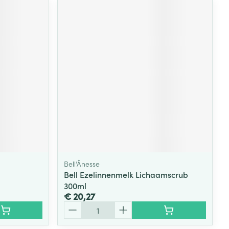
Bell’Ânesse
Bell Ezelinnenmelk Lichaamscrub
300ml
€ 20,27
Aantal