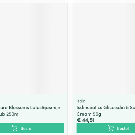
Isdin
re Blossoms Lotus&jasmijn
Isdinceutics Glicoisdin 8 So
ub 250ml
Cream 50g
€ 44,51
Bestel
Bestel