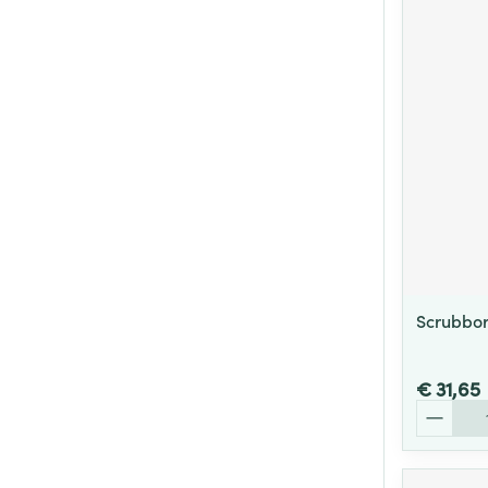
Scrubbors
€ 31,65
Aantal