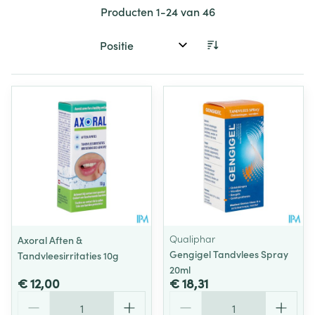
Producten
1
-
24
van
46
Sorteer op:
Qualiphar
Axoral Aften &
Gengigel Tandvlees Spray
Tandvleesirritaties 10g
20ml
€ 12,00
€ 18,31
Aantal
Aantal