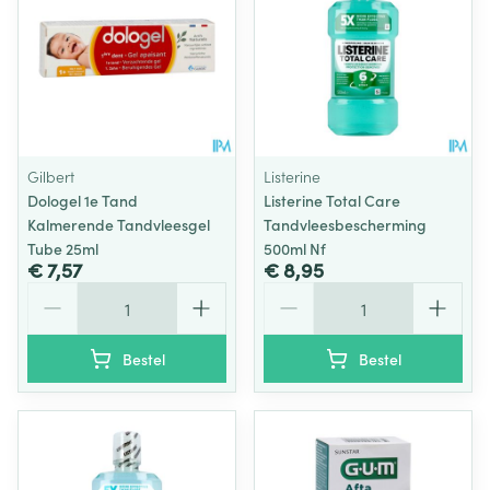
Gilbert
Listerine
Dologel 1e Tand
Listerine Total Care
Kalmerende Tandvleesgel
Tandvleesbescherming
Tube 25ml
500ml Nf
€ 7,57
€ 8,95
Aantal
Aantal
Bestel
Bestel