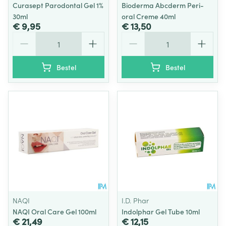
Curasept Parodontal Gel 1%
Bioderma Abcderm Peri-
30ml
oral Creme 40ml
€ 9,95
€ 13,50
Aantal
Aantal
Bestel
Bestel
NAQI
I.D. Phar
NAQI Oral Care Gel 100ml
Indolphar Gel Tube 10ml
€ 21,49
€ 12,15