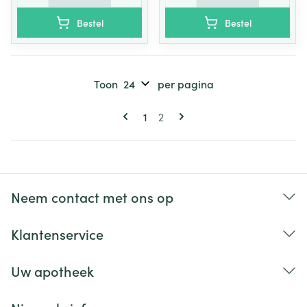
Bestel
Bestel
Toon
per pagina
Pagina's
U lees momenteel pagina
Pagina
1
2
Neem contact met ons op
Klantenservice
Uw apotheek