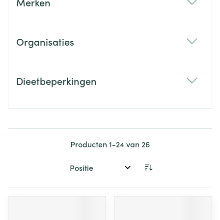
Merken
filter
Organisaties
filter
Dieetbeperkingen
filter
Producten
1
-
24
van
26
Sorteer op: