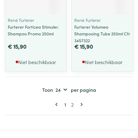
René Furterer
René Furterer
Furterer Forticea Stimuler.
Furterer Volumea
Shampoo Promo 250ml
Shampooing Tube 250ml Cfr
3457322
€ 15,90
€ 15,90
Niet beschikbaar
Niet beschikbaar
Toon
per pagina
Pagina's
U lees momenteel pagina
Pagina
1
2