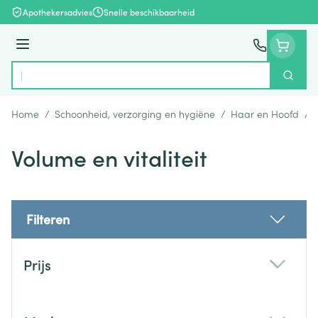
Ga naar de inhoud
Apothekersadvies
Snelle beschikbaarheid
Menu
Zoek
Product, merk, categorie...
Home
/
Schoonheid, verzorging en hygiëne
/
Haar en Hoofd
/
Volume en vitaliteit
Filteren
Doorgaan naar productlijst
Prijs
filter