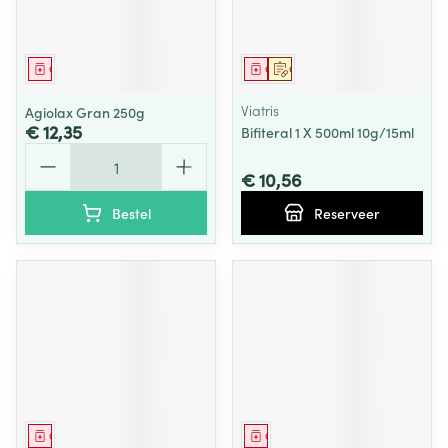
Geneesmiddel
Geneesmiddel
Op voorschrift
Viatris
Agiolax Gran 250g
€ 12,35
Bifiteral 1 X 500ml 10g/15ml
Aantal
€ 10,56
Bestel
Reserveer
Geneesmiddel
Geneesmiddel