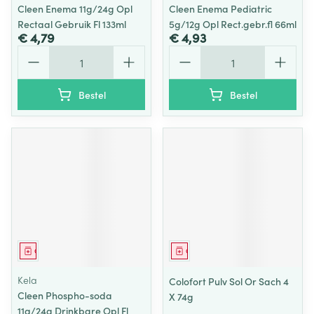
Cleen Enema 11g/24g Opl
Cleen Enema Pediatric
Rectaal Gebruik Fl 133ml
5g/12g Opl Rect.gebr.fl 66ml
€ 4,79
€ 4,93
Aantal
Aantal
Bestel
Bestel
Geneesmiddel
Geneesmiddel
Kela
Colofort Pulv Sol Or Sach 4
Cleen Phospho-soda
X 74g
11g/24g Drinkbare Opl Fl