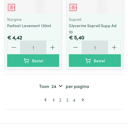
Geneesmiddel
Geneesmiddel
Norgine
Sopreli
Fosfaat Lavement 130ml
Glycerine Sopreli Supp Ad
10
€ 4,42
€ 5,40
Aantal
Aantal
Bestel
Bestel
Toon
per pagina
Pagina's
U lees momenteel pagina
Pagina
Pagina
Pagina
1
2
3
4