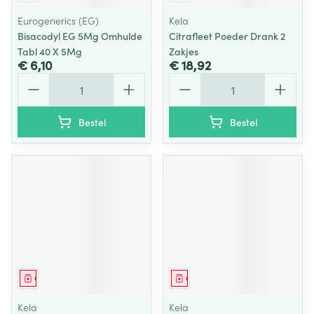
Eurogenerics (EG)
Kela
Bisacodyl EG 5Mg Omhulde
Citrafleet Poeder Drank 2
Tabl 40 X 5Mg
Zakjes
€ 6,10
€ 18,92
Aantal
Aantal
Bestel
Bestel
Geneesmiddel
Geneesmiddel
Kela
Kela