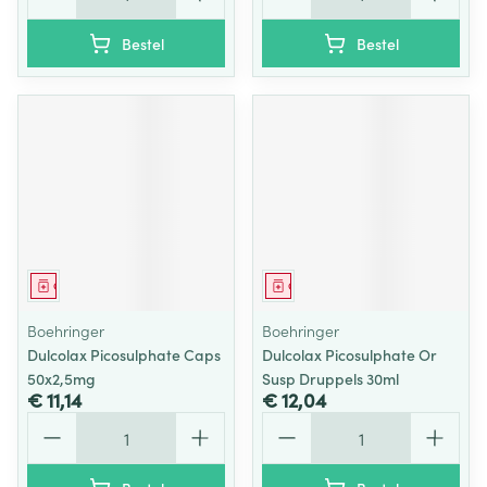
Bestel
Bestel
Geneesmiddel
Geneesmiddel
Boehringer
Boehringer
Dulcolax Picosulphate Caps
Dulcolax Picosulphate Or
50x2,5mg
Susp Druppels 30ml
€ 11,14
€ 12,04
Aantal
Aantal