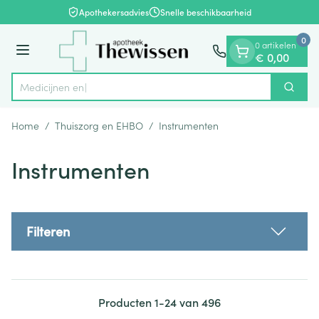
Dia 1 van 1
Ga naar de inhoud
Apothekersadvies
Snelle beschikbaarheid
0
0 artikelen
Menu
€ 0,00
Zoek
Product, merk, categorie...
Home
/
Thuiszorg en EHBO
/
Instrumenten
Instrumenten
Filteren
Producten
1
-
24
van
496