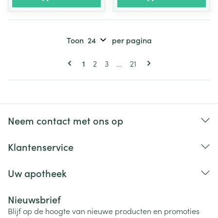
Toon
per pagina
Pagina's
U lees momenteel pagina
Pagina
Pagina
Pagina
1
2
3
...
21
Neem contact met ons op
Klantenservice
Uw apotheek
Nieuwsbrief
Blijf op de hoogte van nieuwe producten en promoties