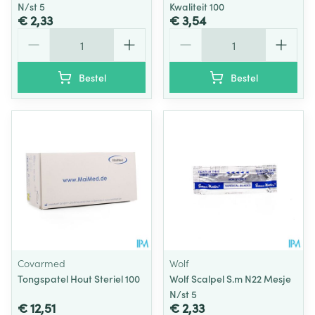
N/st 5
Kwaliteit 100
€ 2,33
€ 3,54
Aantal
Aantal
Bestel
Bestel
Covarmed
Wolf
Tongspatel Hout Steriel 100
Wolf Scalpel S.m N22 Mesje
N/st 5
€ 12,51
€ 2,33