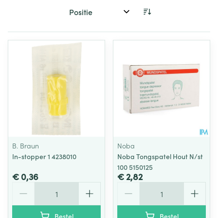
Sorteer op:
B. Braun
Noba
In-stopper 1 4238010
Noba Tongspatel Hout N/st
100 5150125
€ 0,36
€ 2,82
Aantal
Aantal
Bestel
Bestel