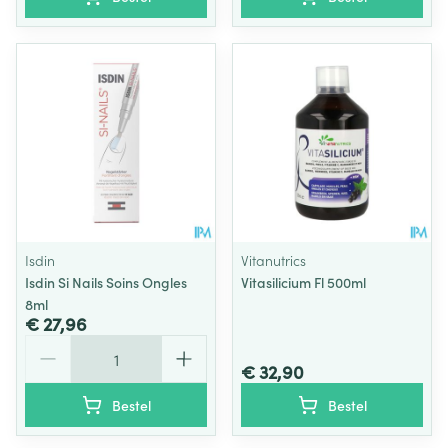
Isdin
Vitanutrics
Isdin Si Nails Soins Ongles
Vitasilicium Fl 500ml
8ml
€ 27,96
Aantal
€ 32,90
Bestel
Bestel