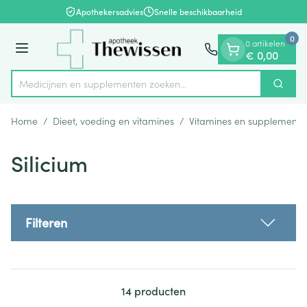
Dia 1 van 1
Ga naar de inhoud
Apothekersadvies
Snelle beschikbaarheid
0
0 artikelen
Menu
€ 0,00
Medicijnen en supplementen z
Zoek
Product, merk, categorie...
Home
/
Dieet, voeding en vitamines
/
Vitamines en supplemente
Silicium
Filteren
14
producten