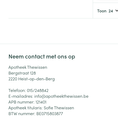
Haar
Gezichtsverzor
Toon
Pillendozen en
accessoires
Pigmentstoorni
Gevoelige huid
geïrriteerde hu
Gemengde hui
Doffe huid
Neem contact met ons op
Toon meer
Apotheek Thewissen
Bergstraat 128
2220
Heist-op-den-Berg
Snurken
Telefoon:
015/248842
E-mailadres:
info@
apotheekthewissen.be
APB nummer:
121401
Apotheek titularis:
Sofie Thewissen
BTW nummer:
BE0715803877