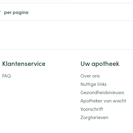
ging
Supplementen
Insectenwe
per pagina
Mondmaskers
middelen
ssen
 -
id
d
Klantenservice
Uw apotheek
FAQ
Over ons
Nuttige links
Gezondheidsnieuws
Zelfbruiner
Scheren
Apotheker van wacht
Voorschrift
Zorgtarieven