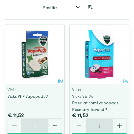
Sorteer op:
Vicks
Vicks
Vicks Vh7 Vapopads 7
Vicks Vbr7e
Paediat.comf.vapopads
Rosmary-lavend 7
€ 11,52
€ 11,52
Aantal
Aantal