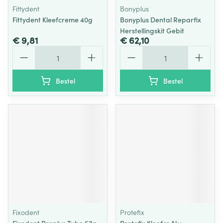
Fittydent
Bonyplus
Fittydent Kleefcreme 40g
Bonyplus Dental Reparfix
Herstellingskit Gebit
€ 9,81
€ 62,10
Aantal
Aantal
Bestel
Bestel
Fixodent
Protefix