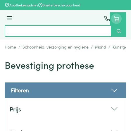
Ga naar de inhoud
Apothekersadvies
Snelle beschikbaarheid
Menu
Zoek
Product, merk, categorie...
Home
/
Schoonheid, verzorging en hygiëne
/
Mond
/
Kunstgebi
Bevestiging prothese
Filteren
Doorgaan naar productlijst
Prijs
filter