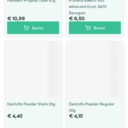
Fixodent Proplus Tube 57g
Protefix Kleefcr Al.v.
40ml+4ml Grat. 6675
Revogan
€ 10,99
€ 6,50
Bestel
Bestel
Dentofix Poeder Sterk 25g
Dentofix Poeder Regular
30g
€ 4,40
€ 4,10