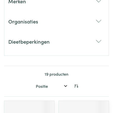
Merken
filter
Organisaties
filter
Dieetbeperkingen
filter
19
producten
Sorteer op: