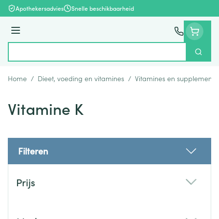
Ga naar de inhoud
Apothekersadvies
Snelle beschikbaarheid
Menu
Zoek
Product, merk, categorie...
Home
/
Dieet, voeding en vitamines
/
Vitamines en supplemente
Vitamine K
Filteren
Doorgaan naar productlijst
Prijs
filter