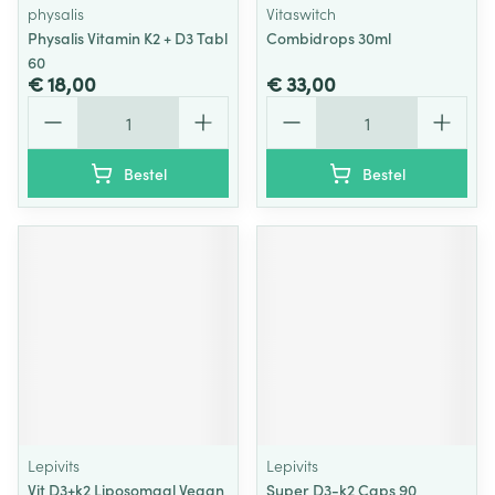
physalis
Vitaswitch
Physalis Vitamin K2 + D3 Tabl
Combidrops 30ml
60
€ 18,00
€ 33,00
Aantal
Aantal
Bestel
Bestel
Lepivits
Lepivits
Vit D3+k2 Liposomaal Vegan
Super D3-k2 Caps 90