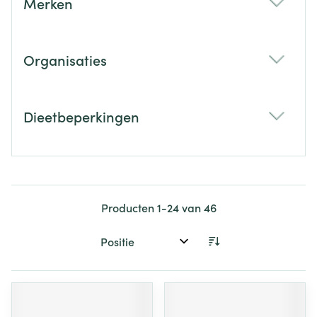
Merken
filter
Organisaties
filter
Dieetbeperkingen
filter
Producten
1
-
24
van
46
Sorteer op: