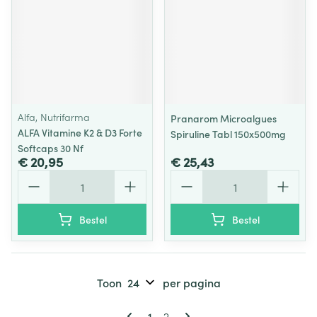
Alfa, Nutrifarma
Pranarom Microalgues
ALFA Vitamine K2 & D3 Forte
Spiruline Tabl 150x500mg
Softcaps 30 Nf
€ 20,95
€ 25,43
Aantal
Aantal
Bestel
Bestel
Toon
per pagina
Pagina's
U lees momenteel pagina
Pagina
1
2