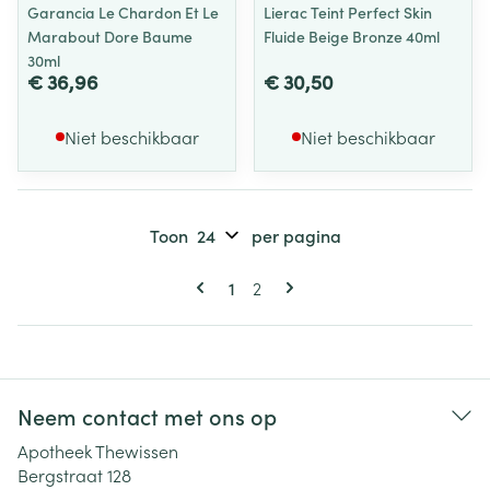
Garancia Le Chardon Et Le
Lierac Teint Perfect Skin
Marabout Dore Baume
Fluide Beige Bronze 40ml
30ml
€ 36,96
€ 30,50
Niet beschikbaar
Niet beschikbaar
Toon
per pagina
Pagina's
U lees momenteel pagina
Pagina
1
2
Neem contact met ons op
Apotheek Thewissen
Bergstraat 128