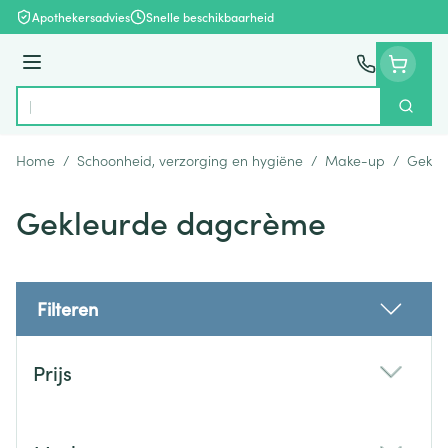
Ga naar de inhoud
Apothekersadvies
Snelle beschikbaarheid
Menu
Zoek
Product, merk, categorie...
Home
/
Schoonheid, verzorging en hygiëne
/
Make-up
/
Gekle
Gekleurde dagcrème
Filteren
Doorgaan naar productlijst
Prijs
filter