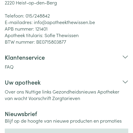
2220
Heist-op-den-Berg
Telefoon:
015/248842
E-mailadres:
info@
apotheekthewissen.be
APB nummer:
121401
Apotheek titularis:
Sofie Thewissen
BTW nummer:
BE0715803877
Klantenservice
FAQ
Uw apotheek
Over ons
Nuttige links
Gezondheidsnieuws
Apotheker
van wacht
Voorschrift
Zorgtarieven
Nieuwsbrief
Blijf op de hoogte van nieuwe producten en promoties
E-mail adres