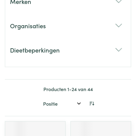
Merken
filter
Organisaties
filter
Dieetbeperkingen
filter
Producten
1
-
24
van
44
Sorteer op: