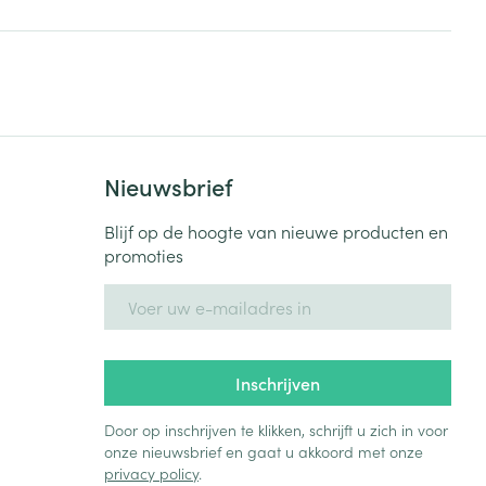
Zonnebank
Bed
Voorbereiding zon
Doorliggen - decubitis
Toon meer
Toon meer
ie
Urinewegen
id, spanning
Stoppen met roken
Nieuwsbrief
 en intieme
Gezichtsreiniging -
ontschminken
n Orthopedie
Instrumenten
Blijf op de hoogte van nieuwe producten en
sche
promoties
n anticonceptie
Reinigingsmelk, - crème, -
Anti tumor middelen
olie en gel
E-mail adres
jn
Tonic - lotion
zorging
Anesthesie
Micellair water
Inschrijven
Specifiek voor de ogen
t
ie
Diverse geneesmiddelen
Door op inschrijven te klikken, schrijft u zich in voor
Toon meer
onze nieuwsbrief en gaat u akkoord met onze
privacy policy
.