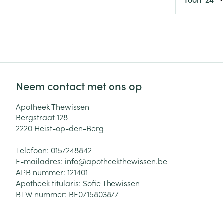
Zuurstof
Eelt
Eksteroog - lik
Ademhalingsste
Toon meer
Spieren en gew
Neem contact met ons op
Specifiek voor
Naalden en spu
Apotheek Thewissen
Lichaamsverzo
Bergstraat 128
Infecties
Spuiten
2220
Heist-op-den-Berg
Deodorant
Oplossing voor 
Gezichtsverzor
Telefoon:
015/248842
Naalden
Luizen
E-mailadres:
info@
apotheekthewissen.be
APB nummer:
121401
Naalden voor i
Apotheek titularis:
Sofie Thewissen
pennaalden
BTW nummer:
BE0715803877
Diagnostica
Toon meer