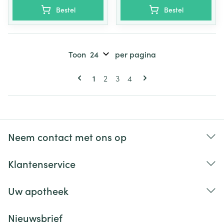
Bestel
Bestel
Toon
per pagina
Pagina's
U lees momenteel pagina
Pagina
Pagina
Pagina
1
2
3
4
Neem contact met ons op
Klantenservice
Uw apotheek
Nieuwsbrief