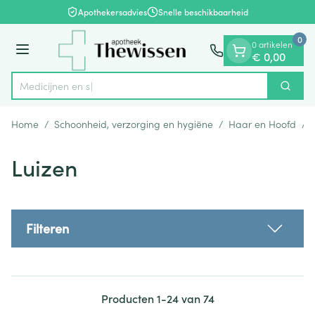
Dia 1 van 1
Ga naar de inhoud
Apothekersadvies
Snelle beschikbaarheid
0
0 artikelen
Menu
€ 0,00
Zoek
Product, merk, categorie...
Home
/
Schoonheid, verzorging en hygiëne
/
Haar en Hoofd
/
Luizen
Filteren
Producten
1
-
24
van
74