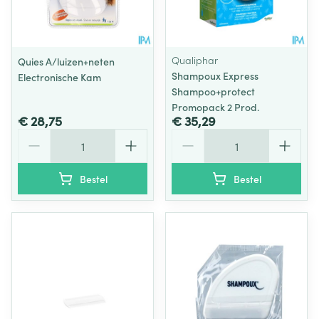
Qualiphar
Quies A/luizen+neten
Shampoux Express
Electronische Kam
Shampoo+protect
Promopack 2 Prod.
€ 28,75
€ 35,29
Aantal
Aantal
Bestel
Bestel