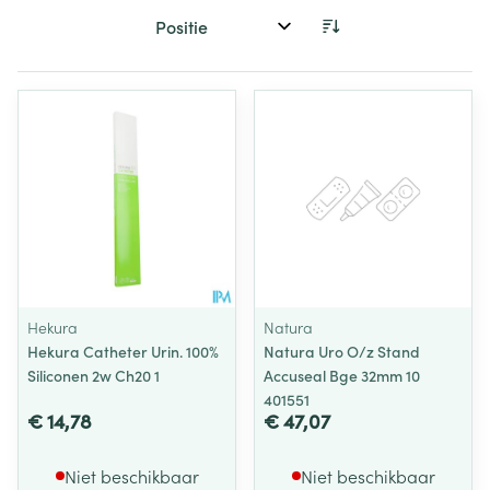
Sorteer op:
Hekura
Natura
Hekura Catheter Urin. 100%
Natura Uro O/z Stand
Siliconen 2w Ch20 1
Accuseal Bge 32mm 10
401551
€ 14,78
€ 47,07
Niet beschikbaar
Niet beschikbaar