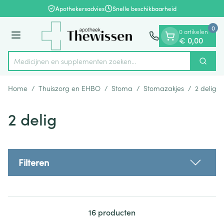
Dia 1 van 1
Ga naar de inhoud
Apothekersadvies
Snelle beschikbaarheid
0
0 artikelen
Menu
€ 0,00
Medicijnen en supplementen zoe
Zoek
Product, merk, categorie...
Home
/
Thuiszorg en EHBO
/
Stoma
/
Stomazakjes
/
2 delig
2 delig
Filteren
16
producten