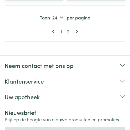
Toon
per pagina
Pagina's
U lees momenteel pagina
Pagina
1
2
Neem contact met ons op
Klantenservice
Uw apotheek
Nieuwsbrief
Blijf op de hoogte van nieuwe producten en promoties
E-mail adres