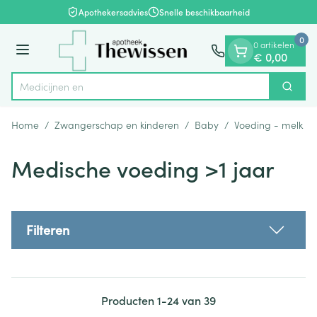
Dia 1 van 1
Ga naar de inhoud
Apothekersadvies
Snelle beschikbaarheid
0
0 artikelen
Menu
€ 0,00
Zoek
Product, merk, categorie...
Home
/
Zwangerschap en kinderen
/
Baby
/
Voeding - melk
/
Medische voeding >1 jaar
Filteren
Producten
1
-
24
van
39