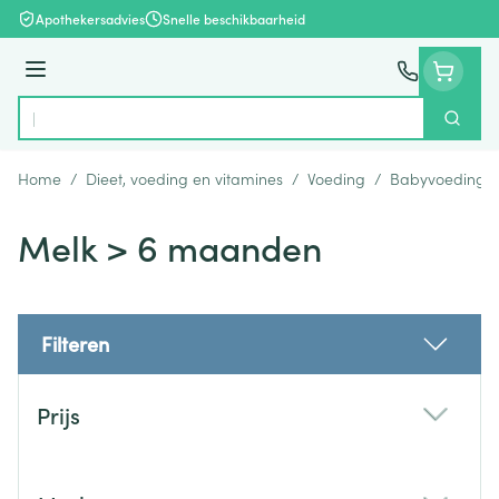
Ga naar de inhoud
Apothekersadvies
Snelle beschikbaarheid
Menu
Zoek
Product, merk, categorie...
Home
/
Dieet, voeding en vitamines
/
Voeding
/
Babyvoeding
Melk > 6 maanden
Filteren
Doorgaan naar productlijst
Prijs
filter