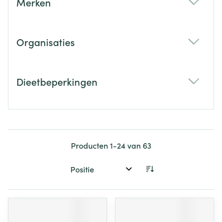
Merken
filter
Organisaties
filter
Dieetbeperkingen
filter
Producten
1
-
24
van
63
Sorteer op: