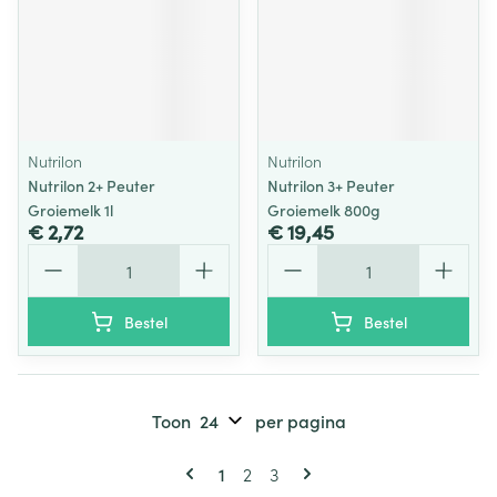
Nutrilon
Nutrilon
Nutrilon 2+ Peuter
Nutrilon 3+ Peuter
Groiemelk 1l
Groiemelk 800g
€ 2,72
€ 19,45
Aantal
Aantal
Bestel
Bestel
Toon
per pagina
Pagina's
U lees momenteel pagina
Pagina
Pagina
1
2
3