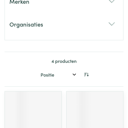
Merken
filter
Organisaties
filter
4
producten
Sorteer op: