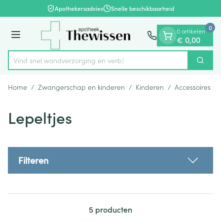
Dia 1 van 1
Ga naar de inhoud
Apothekersadvies
Snelle beschikbaarheid
0
0 artikelen
Menu
€ 0,00
Vind snel wondverzorging
Zoek
Product, merk, categorie...
Home
/
Zwangerschap en kinderen
/
Kinderen
/
Accessoires
/
Lepeltjes
Filteren
5
producten