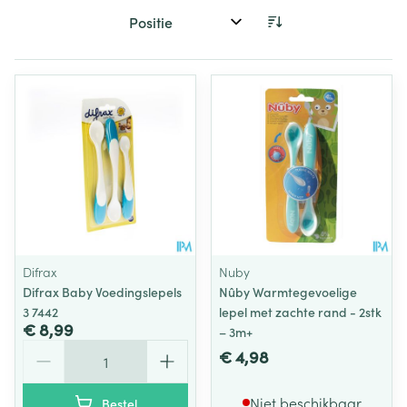
Sorteer op:
Difrax
Nuby
Difrax Baby Voedingslepels
Nûby Warmtegevoelige
3 7442
lepel met zachte rand - 2stk
€ 8,99
– 3m+
Aantal
€ 4,98
Niet beschikbaar
Bestel