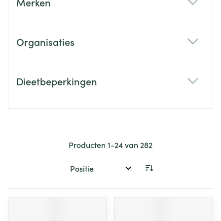
Merken
filter
Organisaties
filter
Dieetbeperkingen
filter
Producten
1
-
24
van
282
Sorteer op: