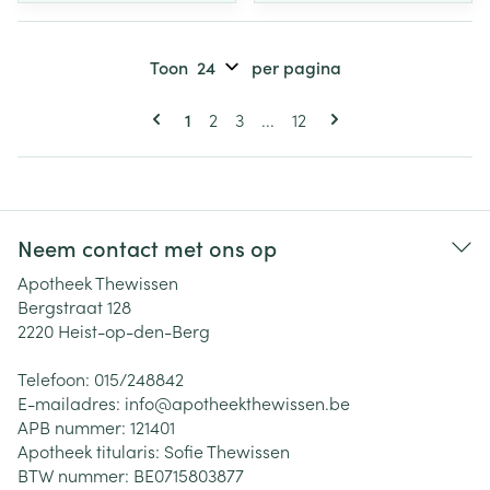
Toon
per pagina
Pagina's
U lees momenteel pagina
Pagina
Pagina
Pagina
1
2
3
...
12
Neem contact met ons op
Apotheek Thewissen
Bergstraat 128
2220
Heist-op-den-Berg
Telefoon:
015/248842
E-mailadres:
info@
apotheekthewissen.be
APB nummer:
121401
Apotheek titularis:
Sofie Thewissen
BTW nummer:
BE0715803877