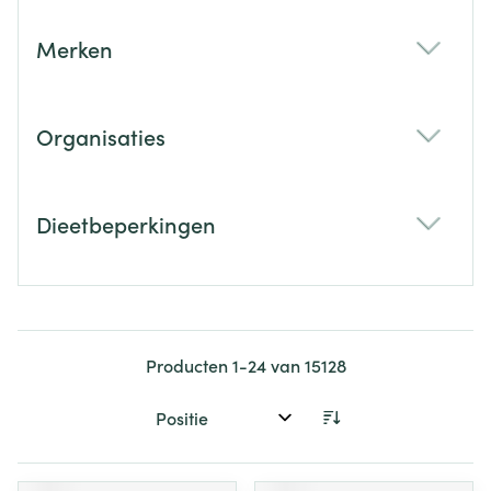
Merken
filter
Organisaties
filter
Dieetbeperkingen
filter
Producten
1
-
24
van
15128
Sorteer op: