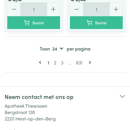
Aantal
Aantal
Bestel
Bestel
Toon
per pagina
Pagina's
U lees momenteel pagina
Pagina
Pagina
Pagina
1
2
3
...
631
Neem contact met ons op
Apotheek Thewissen
Bergstraat 128
2220
Heist-op-den-Berg