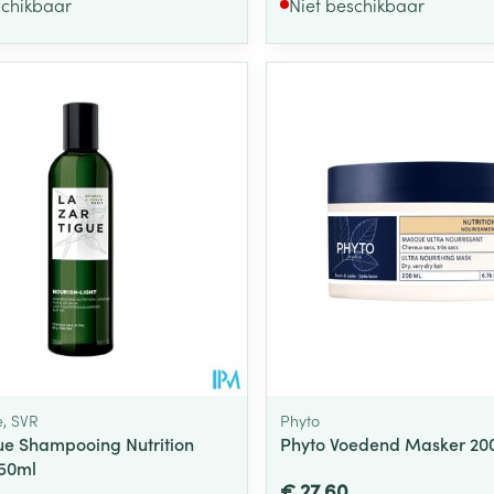
schikbaar
Niet beschikbaar
e, SVR
Phyto
ue Shampooing Nutrition
Phyto Voedend Masker 20
50ml
€ 27,60