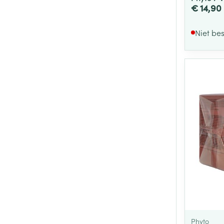
€ 14,90
Niet be
Phyto