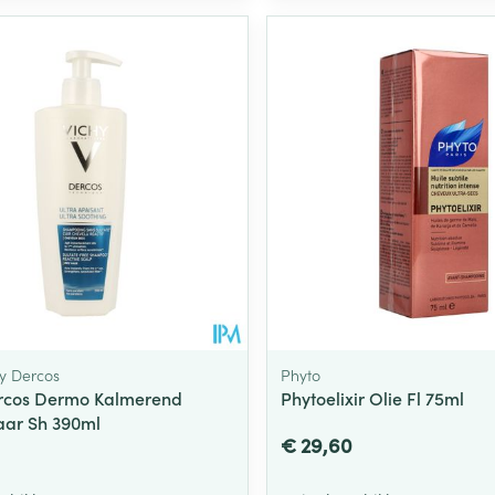
Toon meer
ging
Supplementen
Insectenwe
Mondmaskers
middelen
ssen
 -
id
d
hy Dercos
Phyto
rcos Dermo Kalmerend
Phytoelixir Olie Fl 75ml
Zelfbruiner
Scheren
aar Sh 390ml
€ 29,60