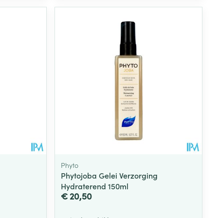
rende
Parfums en
geurproducten
Phyto
Phytojoba Gelei Verzorging
CBD
Hydraterend 150ml
€ 20,50