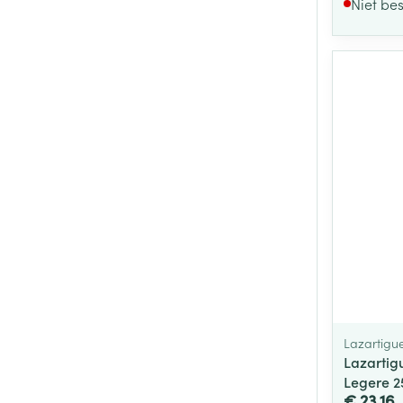
Niet be
Lazartigu
Lazartig
Legere 2
€ 23,16