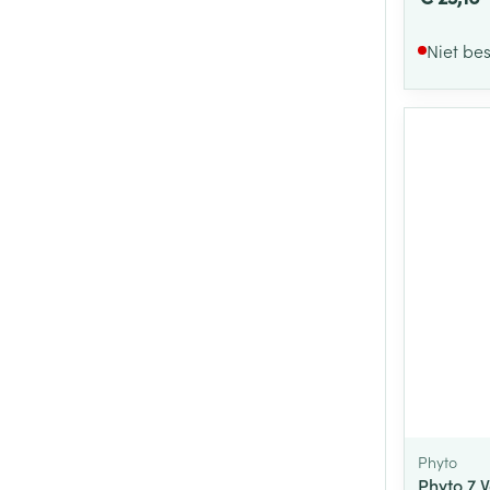
Niet be
Phyto
Phyto 7