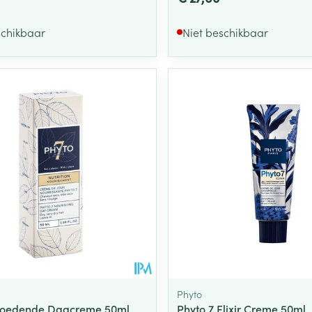
schikbaar
Niet beschikbaar
Phyto
 Voedende Dagcreme 50ml
Phyto 7 Elixir Creme 50ml