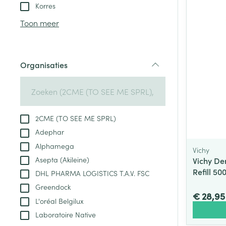
Aerosol toestel
kloven
Tabletten
Korres
Aerosol access
Blaren
Creme, gel en 
Toon meer
Zuurstof
Eelt
Eksteroog - lik
Ademhalingsste
Organisaties
Toon meer
filter
Spieren en gew
Specifiek voor
2CME (TO SEE ME SPRL)
Naalden en spu
Adephar
Lichaamsverzo
Infecties
Alphamega
Spuiten
Vichy
Deodorant
Asepta (Akileine)
Vichy De
Oplossing voor 
Gezichtsverzor
Refill 50
DHL PHARMA LOGISTICS T.A.V. FSC
Naalden
Luizen
Greendock
€ 28,95
Naalden voor i
L'oréal Belgilux
pennaalden
Laboratoire Native
Diagnostica