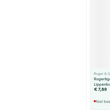
Roger & G
Roger&g
Lippenba
€ 7,89
Niet be