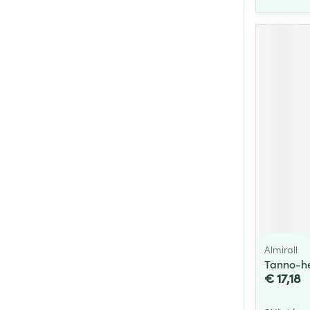
Almirall
Tanno-he
€ 17,18