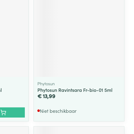
rende
Parfums en
geurproducten
Phytosun
l
Phytosun Ravintsara Fr-bio-01 5ml
€ 13,99
CBD
Niet beschikbaar