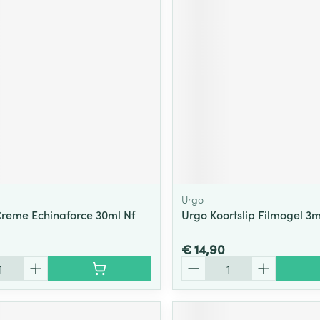
ging
Supplementen
Insectenwe
Mondmaskers
middelen
ssen
 -
id
d
Urgo
Creme Echinaforce 30ml Nf
Urgo Koortslip Filmogel 3m
Zelfbruiner
Scheren
€ 14,90
Aantal