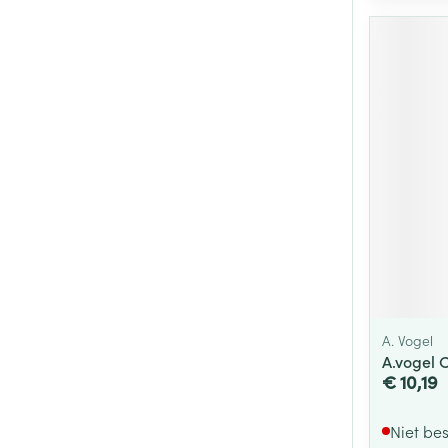
A. Vogel
A.vogel 
€ 10,19
Niet be