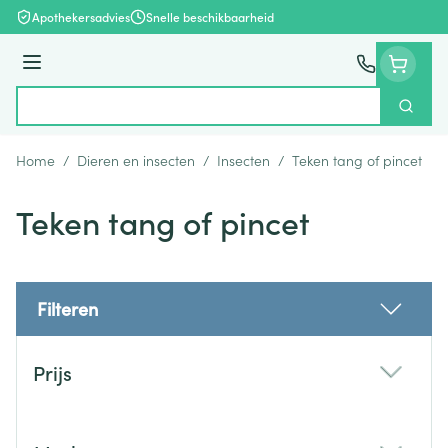
Ga naar de inhoud
Apothekersadvies
Snelle beschikbaarheid
Menu
Zoek
Product, merk, categorie...
Home
/
Dieren en insecten
/
Insecten
/
Teken tang of pincet
Teken tang of pincet
Filteren
Doorgaan naar productlijst
Prijs
filter