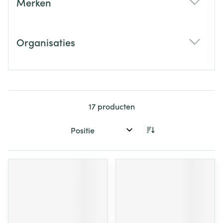
Merken
filter
Organisaties
filter
17
producten
Sorteer op: