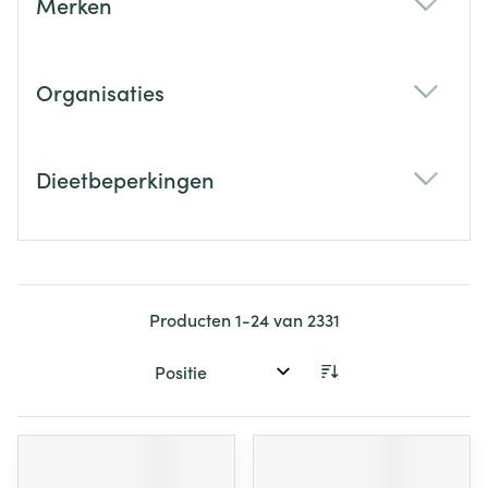
Merken
filter
Organisaties
filter
Dieetbeperkingen
filter
Producten
1
-
24
van
2331
Sorteer op: