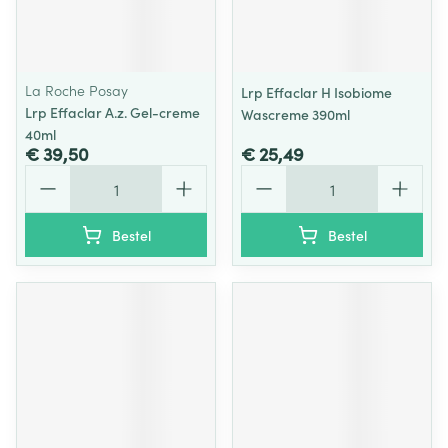
La Roche Posay
Lrp Effaclar H Isobiome
Lrp Effaclar A.z. Gel-creme
Wascreme 390ml
40ml
€ 39,50
€ 25,49
Aantal
Aantal
Bestel
Bestel