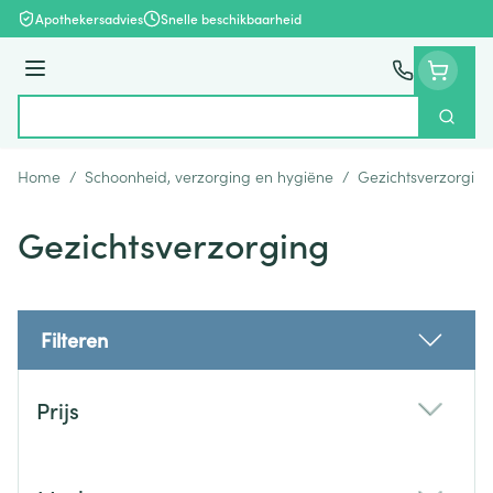
Ga naar de inhoud
Apothekersadvies
Snelle beschikbaarheid
Menu
Zoek
Product, merk, categorie...
Home
/
Schoonheid, verzorging en hygiëne
/
Gezichtsverzorging
Gezichtsverzorging
Filteren
Doorgaan naar productlijst
Prijs
filter