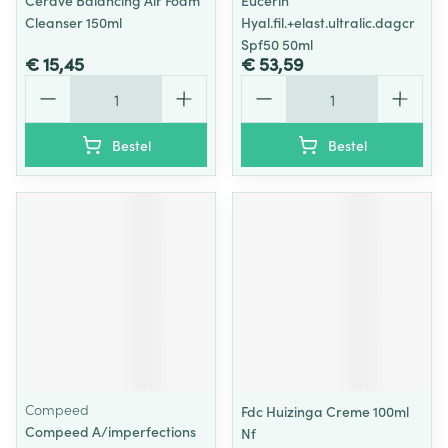
Cerave Balancing Air Foam
Eucerin
Cleanser 150ml
Hyal.fil.+elast.ultralic.dagcr
Spf50 50ml
€ 15,45
€ 53,59
Aantal
Aantal
Bestel
Bestel
Compeed
Fdc Huizinga Creme 100ml
Compeed A/imperfections
Nf