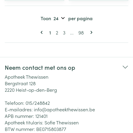
Toon
per pagina
Pagina's
U lees momenteel pagina
Pagina
Pagina
Pagina
1
2
3
...
98
Neem contact met ons op
Apotheek Thewissen
Bergstraat 128
2220
Heist-op-den-Berg
Telefoon:
015/248842
E-mailadres:
info@
apotheekthewissen.be
APB nummer:
121401
Apotheek titularis:
Sofie Thewissen
BTW nummer:
BE0715803877