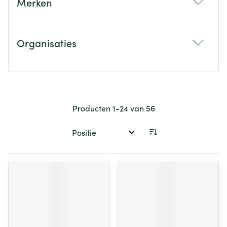
Merken
filter
Organisaties
filter
Producten
1
-
24
van
56
Sorteer op: