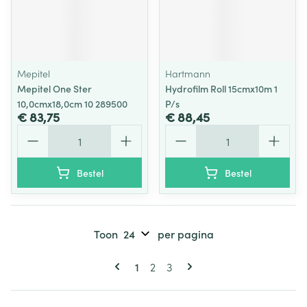
Mepitel
Hartmann
Mepitel One Ster
Hydrofilm Roll 15cmx10m 1
10,0cmx18,0cm 10 289500
P/s
€ 83,75
€ 88,45
Aantal
Aantal
Bestel
Bestel
Toon
per pagina
Pagina's
U lees momenteel pagina
Pagina
Pagina
1
2
3