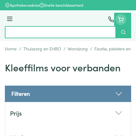
Ga naar de inhoud
Apothekersadvies
Snelle beschikbaarheid
Menu
Zoek
Product, merk, categorie...
Home
/
Thuiszorg en EHBO
/
Wondzorg
/
Fixatie, pleisters en s
Kleeffilms voor verbanden
Filteren
Doorgaan naar productlijst
Prijs
filter