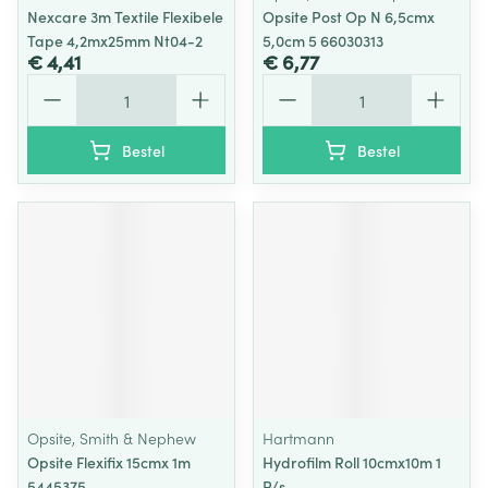
Nexcare 3m Textile Flexibele
Opsite Post Op N 6,5cmx
Tape 4,2mx25mm Nt04-2
5,0cm 5 66030313
€ 4,41
€ 6,77
Aantal
Aantal
Bestel
Bestel
Opsite, Smith & Nephew
Hartmann
Opsite Flexifix 15cmx 1m
Hydrofilm Roll 10cmx10m 1
5445375
P/s