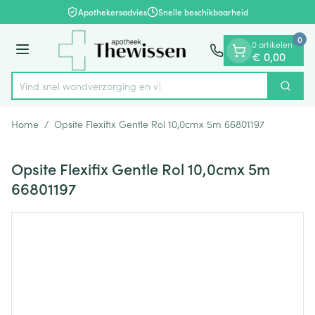
Dia 1 van 1
Ga naar de inhoud
Apothekersadvies
Snelle beschikbaarheid
0
0 artikelen
Menu
€ 0,00
Vind snel wondverzorg
Zoek
Product, merk, categorie...
Home
/
Opsite Flexifix Gentle Rol 10,0cmx 5m 66801197
Opsite Flexifix Gentle Rol 10,0cmx 5m
66801197