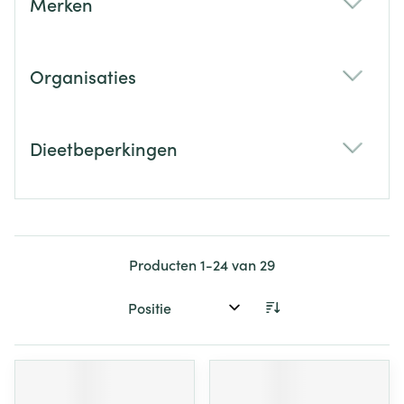
Merken
filter
Organisaties
filter
Dieetbeperkingen
filter
Producten
1
-
24
van
29
Sorteer op: