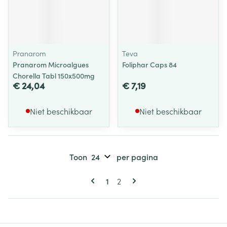
Pranarom
Teva
Pranarom Microalgues
Foliphar Caps 84
Chorella Tabl 150x500mg
€ 24,04
€ 7,19
Niet beschikbaar
Niet beschikbaar
Toon
per pagina
Pagina's
U lees momenteel pagina
Pagina
1
2