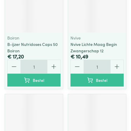
Boiron
Nvive
B-ijzer Nutridoses Caps 50
Nvive Lichte Maag Begin
Boiron
Zwangerschap 12
€ 17,20
€ 10,49
Aantal
Aantal
Bestel
Bestel