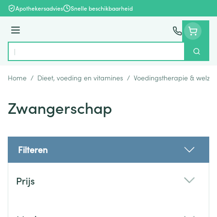
Ga naar de inhoud
Apothekersadvies
Snelle beschikbaarheid
Menu
Zoek
Product, merk, categorie...
Home
/
Dieet, voeding en vitamines
/
Voedingstherapie & welzijn
Zwangerschap
Filteren
Doorgaan naar productlijst
Prijs
filter