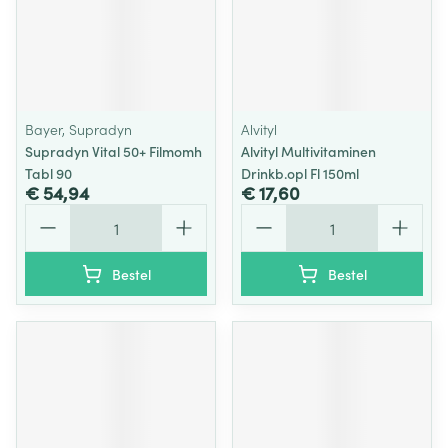
Bayer, Supradyn
Alvityl
Supradyn Vital 50+ Filmomh
Alvityl Multivitaminen
Tabl 90
Drinkb.opl Fl 150ml
€ 54,94
€ 17,60
Aantal
Aantal
Bestel
Bestel