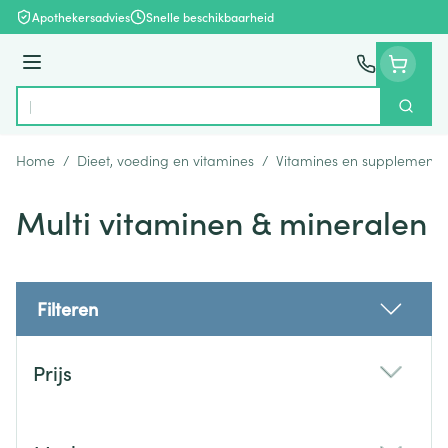
Ga naar de inhoud
Apothekersadvies
Snelle beschikbaarheid
Menu
Zoek
Product, merk, categorie...
Home
/
Dieet, voeding en vitamines
/
Vitamines en supplemente
Multi vitaminen & mineralen
Filteren
Doorgaan naar productlijst
Prijs
filter