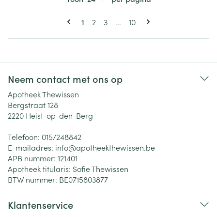
Pagina's
U lees momenteel pagina
Pagina
Pagina
Pagina
1
2
3
...
10
Neem contact met ons op
Apotheek Thewissen
Bergstraat 128
2220
Heist-op-den-Berg
Telefoon:
015/248842
E-mailadres:
info@
apotheekthewissen.be
APB nummer:
121401
Apotheek titularis:
Sofie Thewissen
BTW nummer:
BE0715803877
Klantenservice