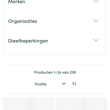
Merken
filter
Organisaties
filter
Dieetbeperkingen
filter
Producten
1
-
24
van
236
Sorteer op: