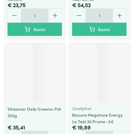
€ 23,75
€ 54,52
Aantal
Aantal
Bestel
Bestel
Qualiphar
Vitasonar Daily Greens+ Pdr
Biocure Megatone Energy
250g
La Tabl 30 Promo -5€
€ 35,41
€ 19,89
Aantal
Aantal