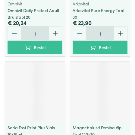
Omnivit
Arkovital
Omnivit Daily Protect Adult
Arkovital Pure Energy Tabl
Bruistabl 20
30
€ 20,24
€ 23,90
Aantal
Aantal
Bestel
Bestel
Soria Fost Print Plus Vials
Magnebplusd Femina Vip
10x15ml
Tabl 120+30