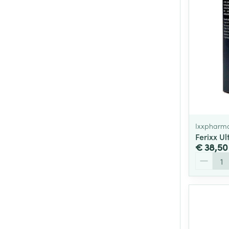
Ixxpharm
Ferixx Ul
€ 38,50
Aantal