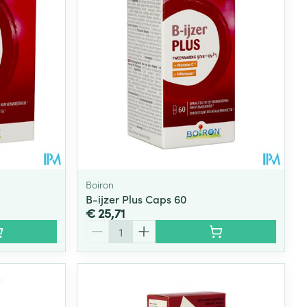
rende
Parfums en
geurproducten
Boiron
B-ijzer Plus Caps 60
€ 25,71
Aantal
CBD