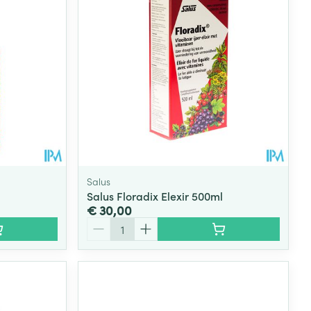
Salus
l
Salus Floradix Elexir 500ml
€ 30,00
Aantal