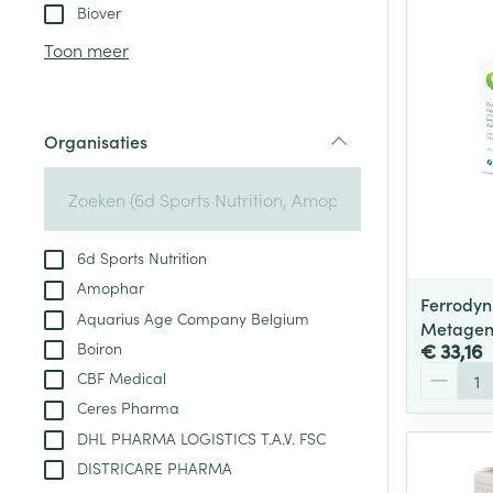
Aerosol toestel
kloven
Tabletten
Biover
Aerosol access
Blaren
Creme, gel en 
Toon meer
Zuurstof
Eelt
Eksteroog - lik
Ademhalingsste
Organisaties
Toon meer
filter
Spieren en gew
Specifiek voor
6d Sports Nutrition
Naalden en spu
Amophar
Lichaamsverzo
Ferrodyn 
Infecties
Aquarius Age Company Belgium
Spuiten
Metagen
Deodorant
Boiron
€ 33,16
Oplossing voor 
Gezichtsverzor
Aantal
CBF Medical
Naalden
Luizen
Ceres Pharma
Naalden voor i
DHL PHARMA LOGISTICS T.A.V. FSC
pennaalden
DISTRICARE PHARMA
Diagnostica