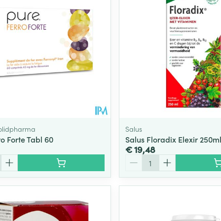
olidpharma
Salus
o Forte Tabl 60
Salus Floradix Elexir 250m
€ 19,48
Aantal