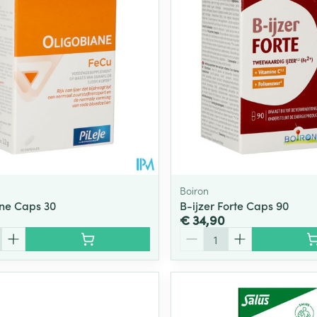
Toon meer
ging
Supplementen
Insectenwe
Mondmaskers
middelen
ssen
 -
id
d
Boiron
ne Caps 30
B-ijzer Forte Caps 90
€ 34,90
Aantal
Zelfbruiner
Scheren