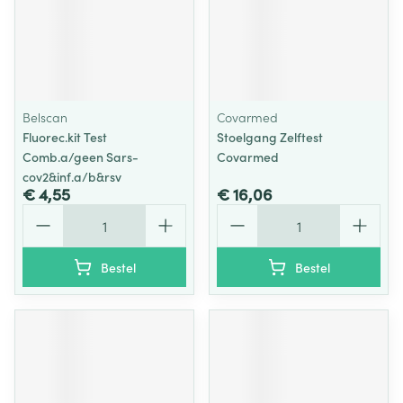
Belscan
Covarmed
Fluorec.kit Test
Stoelgang Zelftest
Comb.a/geen Sars-
Covarmed
cov2&inf.a/b&rsv
€ 4,55
€ 16,06
Aantal
Aantal
Bestel
Bestel