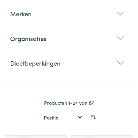
Merken
filter
Organisaties
filter
Dieetbeperkingen
filter
Producten
1
-
24
van
87
Sorteer op: