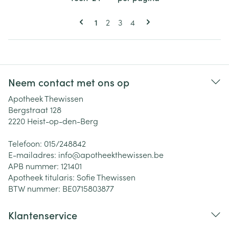
Pagina's
U lees momenteel pagina
Pagina
Pagina
Pagina
1
2
3
4
Neem contact met ons op
Apotheek Thewissen
Bergstraat 128
2220
Heist-op-den-Berg
Telefoon:
015/248842
E-mailadres:
info@
apotheekthewissen.be
APB nummer:
121401
Apotheek titularis:
Sofie Thewissen
BTW nummer:
BE0715803877
Klantenservice