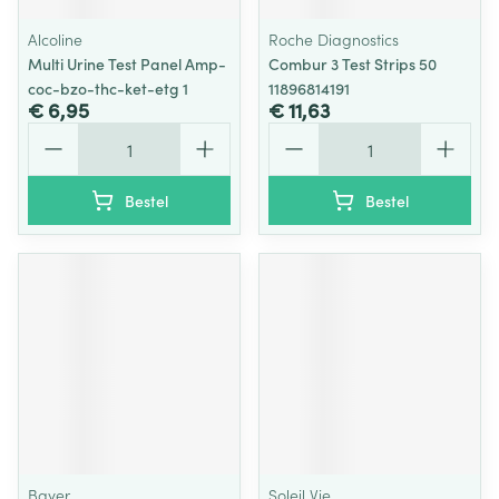
Alcoline
Roche Diagnostics
Multi Urine Test Panel Amp-
Combur 3 Test Strips 50
coc-bzo-thc-ket-etg 1
11896814191
€ 6,95
€ 11,63
Aantal
Aantal
Bestel
Bestel
Bayer
Soleil Vie