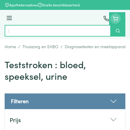
Ga naar de inhoud
Apothekersadvies
Snelle beschikbaarheid
Menu
Zoek
Product, merk, categorie...
Home
/
Thuiszorg en EHBO
/
Diagnosetesten en meetapparatuu
Teststroken : bloed,
speeksel, urine
Filteren
Doorgaan naar productlijst
Prijs
filter