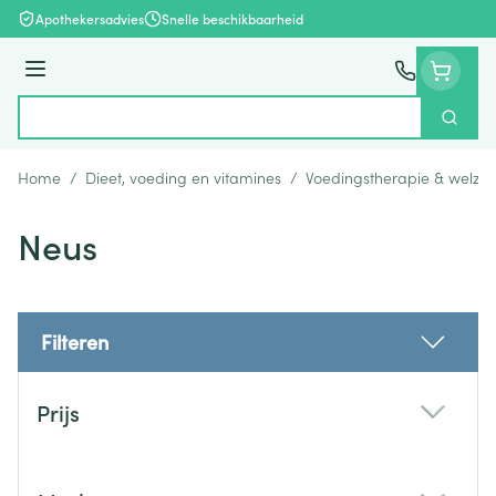
Ga naar de inhoud
Apothekersadvies
Snelle beschikbaarheid
Menu
Zoek
Product, merk, categorie...
Home
/
Dieet, voeding en vitamines
/
Voedingstherapie & welzijn
Neus
Filteren
Doorgaan naar productlijst
Prijs
filter