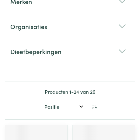
Merken
filter
Organisaties
filter
Dieetbeperkingen
filter
Producten
1
-
24
van
26
Sorteer op: