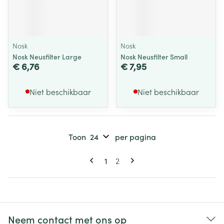
Nosk
Nosk
Nosk Neusfilter Large
Nosk Neusfilter Small
€ 6,76
€ 7,95
Niet beschikbaar
Niet beschikbaar
Toon
per pagina
Pagina's
U lees momenteel pagina
Pagina
1
2
Neem contact met ons op