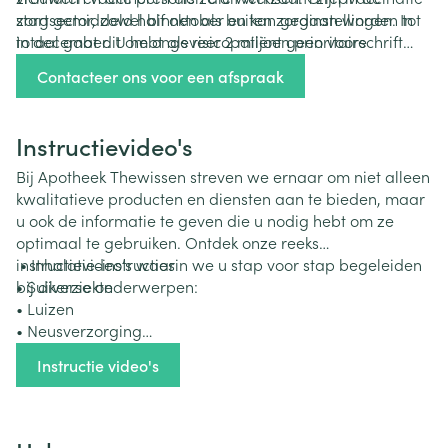
zorgsector, zowel binnen als buiten zorginstellingen. In
start gemiddeld half oktober en kan gedaan worden tot
totaal gaat dit om ongeveer 2 miljoen prioritaire
in december. U hebt als risicopatiënt geen voorschrift
personen.
meer nodig. COVID-vaccinatie start eind september of
Contacteer ons voor een afspraak
begin oktober en gebeurt liefst voor 1 november. Praat
erover met uw arts of apotheker.
Instructievideo's
Bij Apotheek Thewissen streven we ernaar om niet alleen
kwalitatieve producten en diensten aan te bieden, maar
u ook de informatie te geven die u nodig hebt om ze
optimaal te gebruiken. Ontdek onze reeks
instructievideo’s waarin we u stap voor stap begeleiden
• Inhalatie-instructies
bij diverse onderwerpen:
• Suikerziekte
• Luizen
• Neusverzorging
• Oogverzorging
Instructie video's
• Geneesmiddelen innemen
• Zelftesten
• …