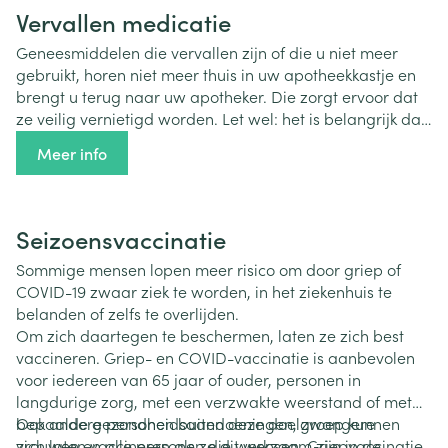
zijn samengesteld om aan de wensen van elk familielid
Vervallen medicatie
te voldoen. Kom langs en ontdek het perfecte cadeau.
Geneesmiddelen die vervallen zijn of die u niet meer
gebruikt, horen niet meer thuis in uw apotheekkastje en
brengt u terug naar uw apotheker. Die zorgt ervoor dat
ze veilig vernietigd worden. Let wel: het is belangrijk dat
u deze geneesmiddelen vooraf correct sorteert. In de
Meer info
sorteergids wordt dit duidelijk uitgelegd.
Seizoensvaccinatie
Sommige mensen lopen meer risico om door griep of
COVID-19 zwaar ziek te worden, in het ziekenhuis te
belanden of zelfs te overlijden.
Om zich daartegen te beschermen, laten ze zich best
vaccineren. Griep- en COVID-vaccinatie is aanbevolen
voor iedereen van 65 jaar of ouder, personen in
langdurige zorg, met een verzwakte weerstand of met
bepaalde gezondheidsaandoeningen, zwangere
Ook andere personen buiten deze doelgroep kunnen
vrouwen en alle personen die werkzaam zijn in de
zich laten vaccineren als ze dit wensen. Griepvaccinatie