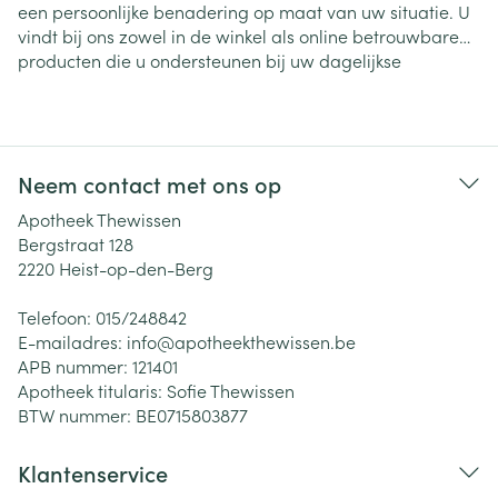
een persoonlijke benadering op maat van uw situatie. U
vindt bij ons zowel in de winkel als online betrouwbare
producten die u ondersteunen bij uw dagelijkse
gezondheid. Ontdek ons assortiment
geneesmiddelen zo
nder voorschrift
via onze webshop en bekijk eenvoudig
welke producten aansluiten bij uw behoeften.
Neem contact met ons op
Apotheek Thewissen
Bergstraat 128
2220
Heist-op-den-Berg
Telefoon:
015/248842
E-mailadres:
info@
apotheekthewissen.be
APB nummer:
121401
Apotheek titularis:
Sofie Thewissen
BTW nummer:
BE0715803877
Klantenservice