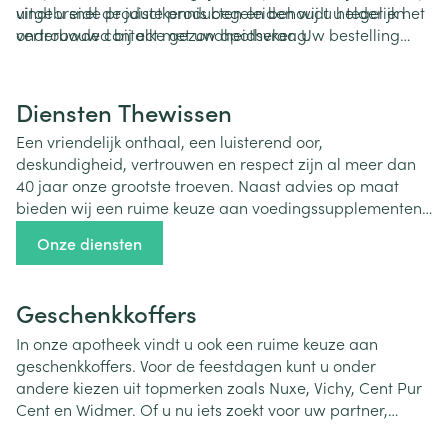
uitgebreide productkennis begeleiden wij u helder en
vindt u snel de juiste producten en behoudt u tegelijk het
onderbouwd bij elke gezondheidsvraag.
vertrouwde contact met uw apotheker. Uw bestelling
kunt u dezelfde dag of uiterlijk de volgende dag in de
apotheek van Heist-op-den-Berg afhalen. Daarnaast
kunt u online uw
voorschrift opladen
, zodat uw bestelling
Diensten Thewissen
vooraf wordt klaargezet en u zeker bent van de
Een vriendelijk onthaal, een luisterend oor,
beschikbaarheid zonder wachttijd.
deskundigheid, vertrouwen en respect zijn al meer dan
40 jaar onze grootste troeven. Naast advies op maat
bieden wij een ruime keuze aan voedingssupplementen,
fytotherapie, sportvoeding, verzorgingsproducten, huur
Onze diensten
van thuiszorgmateriaal en zoveel meer. Ons enthousiast
team van apothekers staat voor u klaar.
Geschenkkoffers
In onze apotheek vindt u ook een ruime keuze aan
geschenkkoffers. Voor de feestdagen kunt u onder
andere kiezen uit topmerken zoals Nuxe, Vichy, Cent Pur
Cent en Widmer. Of u nu iets zoekt voor uw partner,
ouders, kinderen of vrienden, onze geschenkpakketten