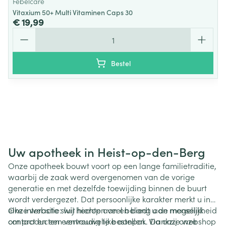
Febelcare
Vitaxium 50+ Multi Vitaminen Caps 30
€ 19,99
Aantal
Bestel
Uw apotheek in Heist-op-den-Berg
Onze apotheek bouwt voort op een lange familietraditie,
waarbij de zaak werd overgenomen van de vorige
generatie en met dezelfde toewijding binnen de buurt
wordt verdergezet. Dat persoonlijke karakter merkt u in
elke interactie: wij hechten veel belang aan menselijk
Onze website sluit hierop aan en biedt u de mogelijkheid
contact en een vertrouwelijke aanpak. Dankzij onze
om producten eenvoudig te bestellen. Via onze webshop