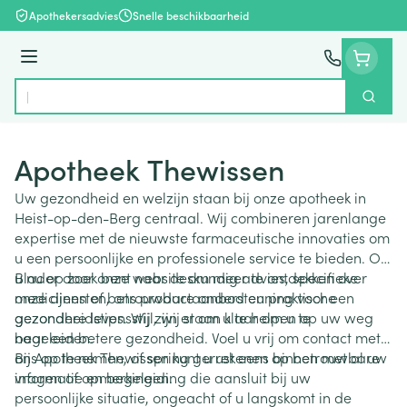
Ga naar de inhoud
Apothekersadvies
Snelle beschikbaarheid
Menu
Zoek
Product, merk, categorie...
Apotheek Thewissen
Uw gezondheid en welzijn staan bij onze apotheek in
Heist-op-den-Berg centraal. Wij combineren jarenlange
expertise met de nieuwste farmaceutische innovaties om
u een persoonlijke en professionele service te bieden. Of
u nu op zoek bent naar deskundig advies, specifieke
Blader door onze website om meer te ontdekken over
medicijnen of betrouwbare ondersteuning voor een
onze diensten, ons productaanbod en praktische
gezondere levensstijl, wij staan klaar om u te
gezondheidstips. Wij zijn er om u te helpen op uw weg
begeleiden.
naar een betere gezondheid. Voel u vrij om contact met
ons op te nemen, of spring gerust eens binnen met al uw
Bij Apotheek Thewissen kunt u rekenen op betrouwbare
vragen of opmerkingen.
informatie en begeleiding die aansluit bij uw
persoonlijke situatie, ongeacht of u langskomt in de