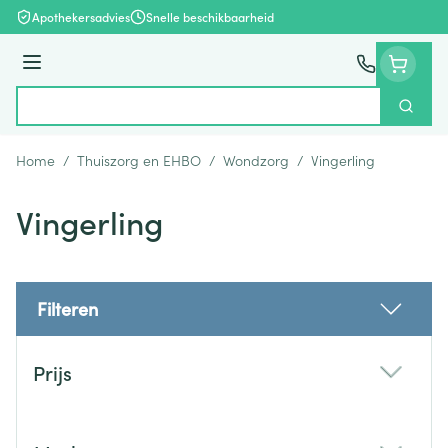
Ga naar de inhoud
Apothekersadvies
Snelle beschikbaarheid
Menu
Zoek
Product, merk, categorie...
Home
/
Thuiszorg en EHBO
/
Wondzorg
/
Vingerling
Vingerling
Filteren
Doorgaan naar productlijst
Prijs
filter