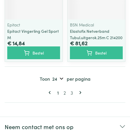
Epitact
BSN Medical
Epitact Vingerling Gel Sport
Elastofix Netverband
M
Tubul.uitgerok.25m C 214200
€ 14,84
€ 81,62
Bestel
Bestel
Toon
per pagina
Pagina's
U lees momenteel pagina
Pagina
Pagina
1
2
3
Neem contact met ons op