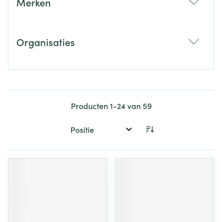
Merken
filter
Organisaties
filter
Producten
1
-
24
van
59
Sorteer op: