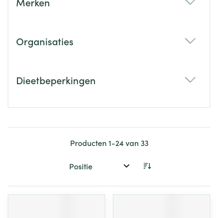
Merken
filter
Organisaties
filter
Dieetbeperkingen
filter
Producten
1
-
24
van
33
Sorteer op: