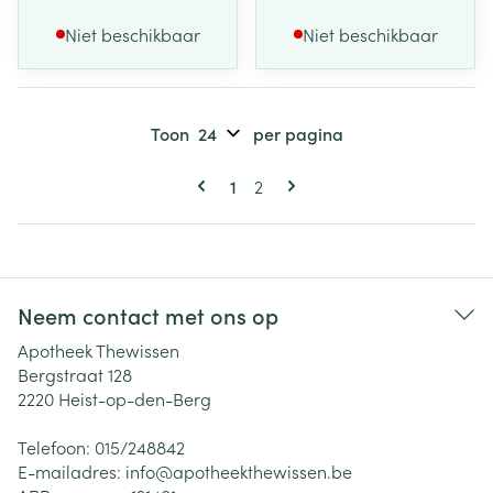
Niet beschikbaar
Niet beschikbaar
Toon
per pagina
Pagina's
U lees momenteel pagina
Pagina
1
2
Neem contact met ons op
Apotheek Thewissen
Bergstraat 128
2220
Heist-op-den-Berg
Telefoon:
015/248842
E-mailadres:
info@
apotheekthewissen.be