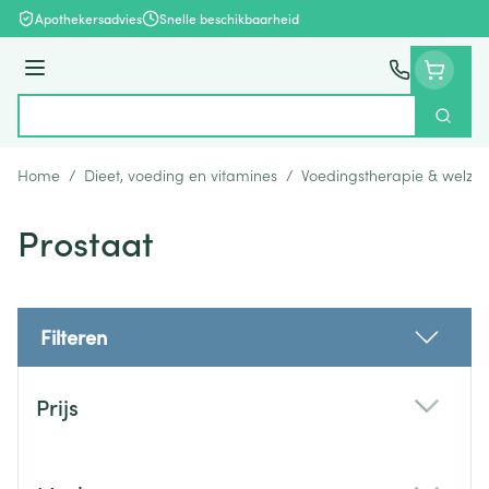
Ga naar de inhoud
Apothekersadvies
Snelle beschikbaarheid
Menu
Zoek
Product, merk, categorie...
Home
/
Dieet, voeding en vitamines
/
Voedingstherapie & welzijn
Prostaat
Filteren
Doorgaan naar productlijst
Prijs
filter