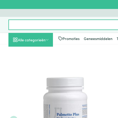
Ga naar de inhoud
Product, merk, categorie...
Promoties
Geneesmiddelen
Alle categorieën
Promoties
Schoonheid, verzorging
Haar en Hoofd
Afslanken
Zwangerschap
Geheugen
Aromatherapie
Lenzen en brill
Insecten
Maag darm ste
Palmetto Plus Biotics Caps 9
en hygiëne
Toon submenu voor Schoonheid
Kammen - ont
Maaltijdverva
Zwangerschaps
Verstuiver
Lensproducten
Verzorging ins
Maagzuur
Dieet, voeding en
Seksualiteit
Beschadigd ha
Eetlustremmer
Borstvoeding
Essentiële oliën
Brillen
Anti insecten
Lever, galblaas
vitamines
hoofdirritatie
pancreas
Toon submenu voor Dieet, voe
Platte buik
Lichaamsverzo
Complex - com
Teken tang of p
Styling - spray 
Braken
Vetverbranders
Vitamines en 
Zwangerschap en
Zware benen
kinderen
Verzorging
Laxeermiddele
Toon submenu voor Zwangersc
Toon meer
Toon meer
Oligo-element
Honden