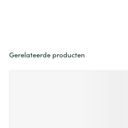
Zuurstof
Eelt
Eksteroog - lik
Ademhalingsste
Toon meer
Spieren en gew
Specifiek voor
Gerelateerde producten
Naalden en spu
Lichaamsverzo
Druk op om naar carrouselnavigatie te gaan
Navigeren door de elementen van de carrousel is mogelijk
Druk om carrousel over te slaan
Infecties
Spuiten
Deodorant
Oplossing voor 
Gezichtsverzor
Naalden
Luizen
Naalden voor i
pennaalden
Diagnostica
Toon meer