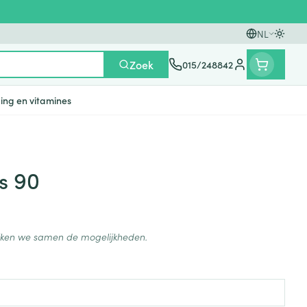
NL
Oversc
Talen
Zoek
015/248842
Klant menu
ing en vitamines
n
ten
ts
Handen
Voedingstherapie &
Zicht
Gemmotherapie
Incontinentie
Paarden
Mineralen, vitaminen en
s 90
en
welzijn
tonica
eren
Handverzorging
Onderleggers
Ogen
Mineralen
gewrichten
Steunkousen
n
apslingerie
Handhygiëne
Luierbroekje
en - detox
Neus
Vitaminen
ijken we samen de mogelijkheden.
en hygiëne
Manicure & pedicure
Inlegverband
Keel
en supplementen
Incontinentieslips
Botten, spieren en
Toon meer
gewrichten
armtetherapie
ogels
Fytotherapie
Wondzorg