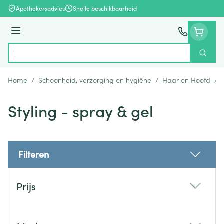
Ga naar de inhoud
Apothekersadvies
Snelle beschikbaarheid
Menu
Zoek
Product, merk, categorie...
Home
/
Schoonheid, verzorging en hygiëne
/
Haar en Hoofd
/
Styling - spray & gel
Filteren
Doorgaan naar productlijst
Prijs
filter