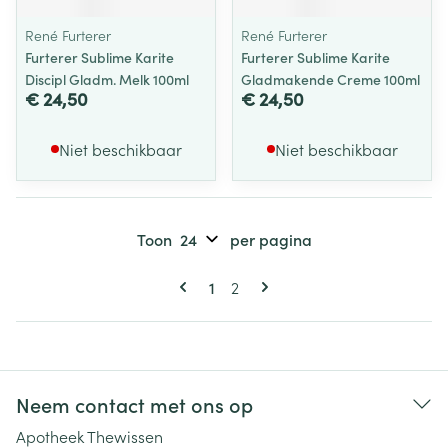
René Furterer
René Furterer
Furterer Sublime Karite
Furterer Sublime Karite
Discipl Gladm. Melk 100ml
Gladmakende Creme 100ml
€ 24,50
€ 24,50
Niet beschikbaar
Niet beschikbaar
Toon
per pagina
Pagina's
U lees momenteel pagina
Pagina
1
2
Neem contact met ons op
Apotheek Thewissen