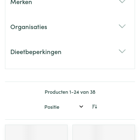
Merken
filter
Organisaties
filter
Dieetbeperkingen
filter
Producten
1
-
24
van
38
Sorteer op: