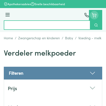
Ga naar de inhoud
Apothekersadvies
Snelle beschikbaarheid
Menu
Zoek
Product, merk, categorie...
Home
/
Zwangerschap en kinderen
/
Baby
/
Voeding - melk
/
Verdeler melkpoeder
Filteren
Doorgaan naar productlijst
Prijs
filter