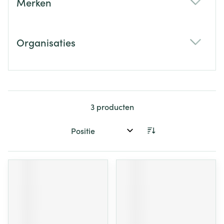
Merken
filter
Organisaties
filter
3
producten
Sorteer op: