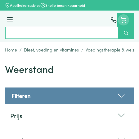
Ga naar de inhoud
Apothekersadvies
Snelle beschikbaarheid
Menu
Zoek
Product, merk, categorie...
Home
/
Dieet, voeding en vitamines
/
Voedingstherapie & welzijn
Weerstand
Filteren
Doorgaan naar productlijst
Prijs
filter