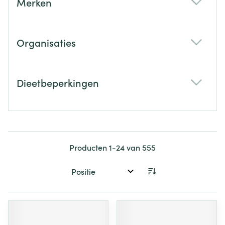
Merken
filter
Organisaties
filter
Dieetbeperkingen
filter
Producten
1
-
24
van
555
Sorteer op: