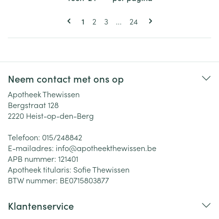
Pagina's
U lees momenteel pagina
Pagina
Pagina
Pagina
1
2
3
...
24
Neem contact met ons op
Apotheek Thewissen
Bergstraat 128
2220
Heist-op-den-Berg
Telefoon:
015/248842
E-mailadres:
info@
apotheekthewissen.be
APB nummer:
121401
Apotheek titularis:
Sofie Thewissen
BTW nummer:
BE0715803877
Klantenservice