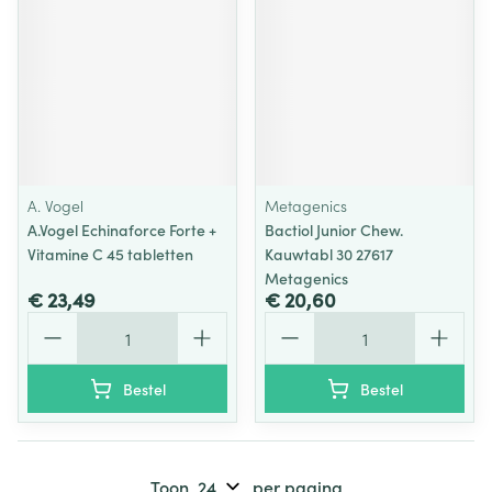
A. Vogel
Metagenics
A.Vogel Echinaforce Forte +
Bactiol Junior Chew.
Vitamine C 45 tabletten
Kauwtabl 30 27617
Metagenics
€ 23,49
€ 20,60
Aantal
Aantal
Bestel
Bestel
Toon
per pagina