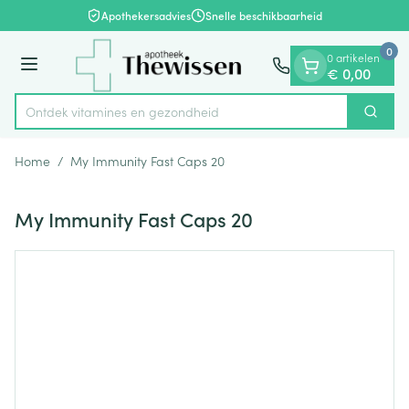
Dia 1 van 1
Ga naar de inhoud
Apothekersadvies
Snelle beschikbaarheid
0
0 artikelen
Menu
€ 0,00
Ontdek vitamines en gezondheidsben
Zoek
Product, merk, categorie...
Home
/
My Immunity Fast Caps 20
My Immunity Fast Caps 20