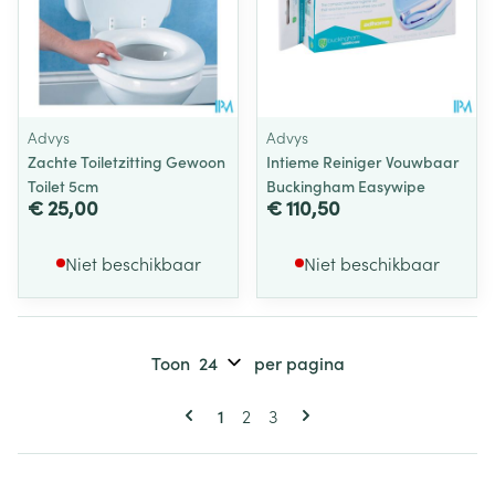
Advys
Advys
Zachte Toiletzitting Gewoon
Intieme Reiniger Vouwbaar
Toilet 5cm
Buckingham Easywipe
€ 25,00
€ 110,50
Niet beschikbaar
Niet beschikbaar
Toon
per pagina
Pagina's
U lees momenteel pagina
Pagina
Pagina
1
2
3