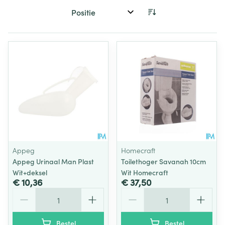
Sorteer op:
Appeg
Homecraft
Appeg Urinaal Man Plast
Toilethoger Savanah 10cm
Wit+deksel
Wit Homecraft
€ 10,36
€ 37,50
Aantal
Aantal
Bestel
Bestel