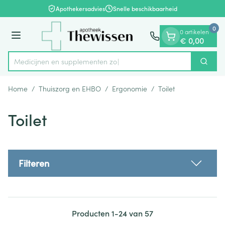
Dia 1 van 1
Ga naar de inhoud
Apothekersadvies
Snelle beschikbaarheid
0
0 artikelen
Menu
€ 0,00
Medicijnen en
Zoek
Product, merk, categorie...
Home
/
Thuiszorg en EHBO
/
Ergonomie
/
Toilet
Toilet
Filteren
Producten
1
-
24
van
57