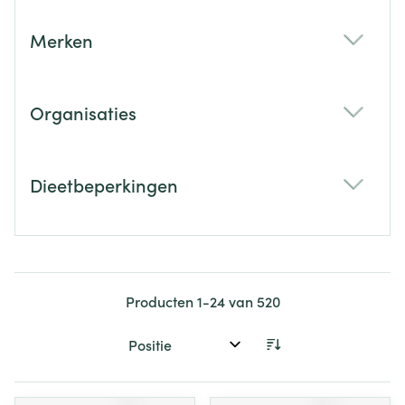
Merken
filter
Organisaties
filter
Dieetbeperkingen
filter
Producten
1
-
24
van
520
Sorteer op: