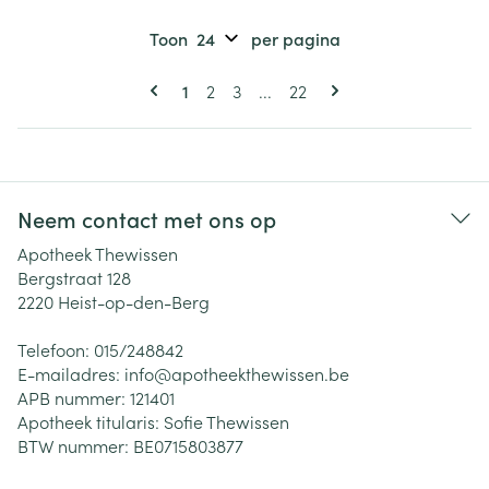
Toon
per pagina
Pagina's
U lees momenteel pagina
Pagina
Pagina
Pagina
1
2
3
...
22
Neem contact met ons op
Apotheek Thewissen
Bergstraat 128
2220
Heist-op-den-Berg
Telefoon:
015/248842
E-mailadres:
info@
apotheekthewissen.be
APB nummer:
121401
Apotheek titularis:
Sofie Thewissen
BTW nummer:
BE0715803877