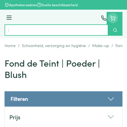
Ga naar de inhoud
Apothekersadvies
Snelle beschikbaarheid
Menu
Zoek
Product, merk, categorie...
Home
/
Schoonheid, verzorging en hygiëne
/
Make-up
/
Fond d
Fond de Teint | Poeder |
Blush
Filteren
Doorgaan naar productlijst
Prijs
filter